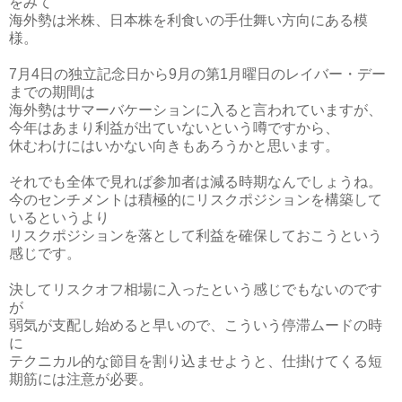
をみて
海外勢は米株、日本株を利食いの手仕舞い方向にある模
様。
7月4日の独立記念日から9月の第1月曜日のレイバー・デー
までの期間は
海外勢はサマーバケーションに入ると言われていますが、
今年はあまり利益が出ていないという噂ですから、
休むわけにはいかない向きもあろうかと思います。
それでも全体で見れば参加者は減る時期なんでしょうね。
今のセンチメントは積極的にリスクポジションを構築して
いるというより
リスクポジションを落として利益を確保しておこうという
感じです。
決してリスクオフ相場に入ったという感じでもないのです
が
弱気が支配し始めると早いので、こういう停滞ムードの時
に
テクニカル的な節目を割り込ませようと、仕掛けてくる短
期筋には注意が必要。