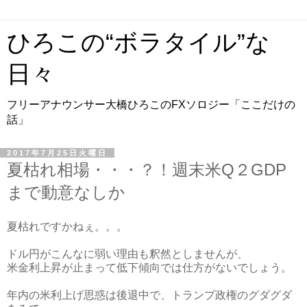
ひろこの“ボラタイル”な
日々
フリーアナウンサー大橋ひろこのFXソロジー「ここだけの
話」
2017年7月25日火曜日
夏枯れ相場・・・？！週末米Q２GDP
まで動意なしか
夏枯れですかねぇ。。。
ドル円がこんなに弱い理由も釈然としませんが、
米金利上昇が止まって低下傾向では仕方がないでしょう。
年内の米利上げ思惑は後退中で、トランプ政権のグダグダ