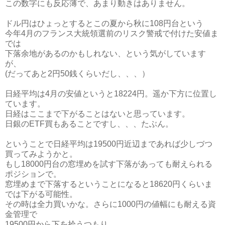
この数字にも反応薄で、あまり動きはありません。
ドル円はひょっとするとこの夏から秋に108円台という
今年4月のフランス大統領選前のリスク警戒で付けた安値ま
では
下落余地があるのかもしれない、という気がしています
が、
(だってあと2円50銭くらいだし、、、）
日経平均は4月の安値というと18224円。遥か下方に位置し
ています。
日経はここまで下がることはないと思っています。
日銀のETF買もあることですし、、、たぶん。
ということで日経平均は19500円近辺まであれば少しづつ
買ってみようかと。
もし18000円台の窓埋めを試す下落があっても耐えられる
ポジションで。
窓埋めまで下落するということになると18620円くらいま
では下がる可能性。
その時は全力買いかな。さらに1000円の値幅にも耐える資
金管理で
19500円から下を拾うつもり。