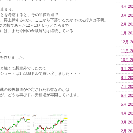
4月 20
高止まり。
ことを考慮すると、その半値近辺で
3月 20
、再上昇するのか、ここから下落するのかその先行きは不明。
2月 20
ジの核であった12～13というところまで
には、まだ今回の金融混乱は継続している
1月 20
12月 2
11月 2
ト
トを作りました。
10月 2
と強くて想定外でしたので
9月 20
ルショートは1.2338ドルで買い戻しました・・・
8月 20
7月 20
裁の続投報道が否定された影響なのかは
が、どうも再びドル安相場が再開しています。
6月 20
5月 20
4月 20
3月 20
2月 20