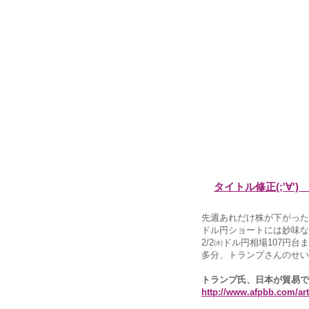
タイトル修正(;'∀
先週あれだけ株が下がった
ドル円ショートには妙味な
2/2㈬ドル円相場107円
多分、トランプさんのせい
トランプ氏、日本が貿易で
http://www.afpbb.com/art