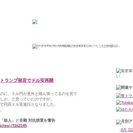
ひろこの“ボラタイル”な日々
フリーアナウンサー大橋ひろこのFXソロジー「ここだけの話」
2018年2月14日水曜日
') トランプ発言でドル安再開
のに、ドル円が意外と踏ん張ってるのを見て
しか、と思っていたのですが、
台まで円高ドル安進行となりました。
。
「殺人」と非難 対抗措置を警告
icles/-/3162145
8月 20