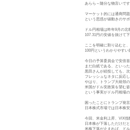
あらら～随分な物言いです
マーケット的には通商問題
という思惑が値動きのサポ
ドル円相場は昨年9月の北
107.31円の安値を抜け
ここを明確に割り込むと、
100円というわかりやす
今日の予算委員会で安倍首
まだ白紙である、といった
黒田さんが続投しても、次
フレッシュなネタに反応し
やはり、トランプ大統領の
米国がドル安政策を望む姿
という事実がドル円相場の
困ったことにトランプ発言
日本株式市場では日本株安
今回、米金利上昇、VIX
日本株が下落しただけだと
米株下落が止まれば、ドル円