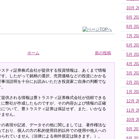
10月 2
9月 20
8月 20
7月 20
6月 20
ホーム
前の投稿
5月 20
4月 20
ラスティ証券株式会社が提供する投資情報は、あくまで情報
3月 20
です。したがって銘柄の選択、売買価格などの投資にかかる
要事項説明を十分にお読みいただき投資家ご自身の判断でな
2月 20
す。
1月 20
て提供される情報は豊トラスティ証券株式会社が信頼できる
12月 2
とに弊社が作成したものですが、その内容および情報の正確
性について、豊トラスティ証券は保証せず、また、いかなる
11月 2
りません。
10月 2
その表現や記述、データその他に関しましては、著作権法な
9月 20
れており、個人の方の私的使用目的以外での使用や他人への
められていません（法律による例外規定は除きます。）。
8月 20