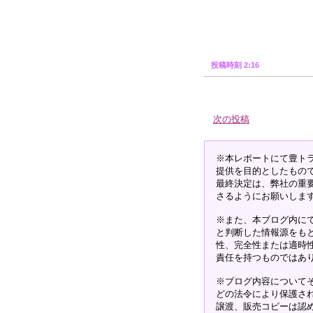
投稿時刻 2:16
次の投稿
※本レポートにて豊ト
提供を目的としたもの
最終決定は、弊社の重
さるようにお願いしま
※また、本ブログ内に
と判断した情報源をも
性、完全性または適時
責任を持つものではあ
※ブログ内容について
どの法令により保護さ
譲渡、販売コピーは認