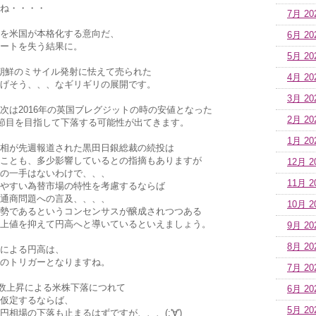
ね・・・・
7月 20
を米国が本格化する意向だ、
6月 20
ートを失う結果に。
5月 20
朝鮮のミサイル発射に怯えて売られた
4月 20
て下げそう、、、なギリギリの展開です。
3月 20
次は2016年の英国ブレグジットの時の安値となった
2月 20
い節目を目指して下落する可能性が出てきます。
1月 20
相が先週報道された黒田日銀総裁の続投は
ことも、多少影響しているとの指摘もありますが
12月 2
の一手はないわけで、、、
11月 2
やすい為替市場の特性を考慮するならば
通商問題への言及、、、、
10月 2
勢であるというコンセンサスが醸成されつつある
上値を抑えて円高へと導いているといえましょう。
9月 20
8月 20
による円高は、
のトリガーとなりますね。
7月 20
指数上昇による米株下落につれて
6月 20
仮定するならば、
5月 20
相場の下落も止まるはずですが、、、(;'∀')