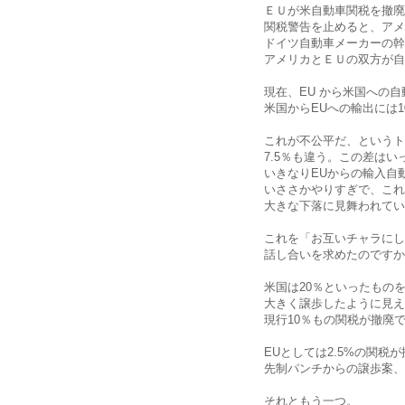
ＥＵが米自動車関税を撤廃
関税警告を止めると、アメ
ドイツ自動車メーカーの幹
アメリカとＥＵの双方が自
現在、EU から米国への自
米国からEUへの輸出には
これが不公平だ、というト
7.5％も違う。この差は
いきなりEUからの輸入自
いささかやりすぎで、これ
大きな下落に見舞われてい
これを「お互いチャラにし
話し合いを求めたのですか
米国は20％といったもの
大きく譲歩したように見え
現行10％もの関税が撤廃
EUとしては2.5%の関
先制パンチからの譲歩案、
それともう一つ。