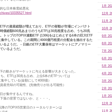
1月 20
為的な日本株需給悪化
rchives/10335527.html
12月 2
11月 2
てETFの資産総額が増えており、ETFの挙動が市場にインパクト
10月 2
価総額600兆あまりのうちETFは30兆程度を占め、うち20兆
ップのTOPIX連動ETF (1306)をはじめとする6本の巨大ETF
9月 20
10に集中している。この期間に4000億円程度の分配金を捻出するた
8月 20
いるようだ。
～
日銀のETF大量保有はマーケットにアノマリー
ているようだ。
7月 20
6月 20
5月 20
ETFの動きがマーケットに与える影響が大きくなった。
4月 20
うち、ETFは30兆を占め、上位6本のETFついては
0に集中している(金額にして4000億）
3月 20
資産売却の可能性、(先物売りが出る可能性）
2月 20
期日が集中するんですね。
1月 20
下落の背景ではないか、と・・・。
12月 2
0以降のTOPIX5営業日のトータルリターンは
11月 2
そうです。