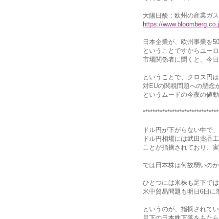
大陽日酸：欧州の産業ガス
https://www.bloomberg.co.j
日本企業が、欧州事業を50
ということですからユーロ
市場関係者に聞くと、今日
ということで、クロス円は
対EUの関税問題への懸念
というムードの今夜の値動
*******************************
ドル円が下がらない中で、
ドル円相場には武田薬品工
ことが指摘されており、実
では日本株は何故弱いのか
ひとつには米株も足下では
米中貿易問題も明日6日に
というのが、指摘されてい
足下の日本株下落をもたら