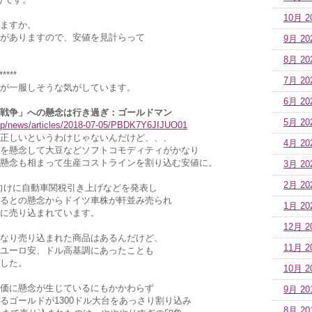
10月 2
ますか。
がありますので、安値を見計らって
9月 20
8月 20
*****
7月 20
が一服しそうな気がしています。
6月 20
戦争」への懸念は行き過ぎ：ゴールドマン
5月 20
.jp/news/articles/2018-07-05/PBDK7Y6JIJUO01
正しいというわけじゃないんだけど、、、
4月 20
を懸念して大豆などソフトコモディティがかなり
懸念も相まって生産コストラインを割り込む安値に。
3月 20
2月 20
向けに自動車関税引き上げなどを発表し
るとの懸念からドイツ車株が軒並み売られ
1月 20
に売り込まれています。
12月 2
なり売り込まれた商品はあるんだけど、
11月 2
ユーロ安、ドル高基調にあったことも
した。
10月 2
価に懸念が生じているにもかかわらず
9月 20
るゴールドが1300ドル大台をあっさり割り込み
8月 20