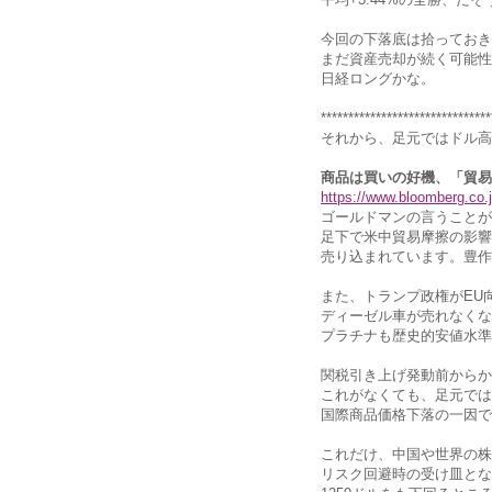
今回の下落底は拾っておき
まだ資産売却が続く可能性
日経ロングかな。
*******************************
それから、足元ではドル高
商品は買いの好機、「貿易
https://www.bloomberg.co
ゴールドマンの言うことが
足下で米中貿易摩擦の影響
売り込まれています。豊作
また、トランプ政権がEU
ディーゼル車が売れなくな
プラチナも歴史的安値水準
関税引き上げ発動前からか
これがなくても、足元では
国際商品価格下落の一因で
これだけ、中国や世界の株
リスク回避時の受け皿とな