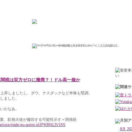
ひろこの“ボラタイル”な日々
フリーアナウンサー大橋ひろこのFXソロジー「ここだけの話」
2018年7月6日金曜日
車関税は双方ゼロに撤廃？！ドル高一服か
も上昇しましたし、ダウ、ナスダックなど米株も堅調。
しました。
いかなあ。
案、駐独大使が撤回する可能性示す＝関係筋
icle/usa-trade-eu-autos-idJPKBN1JV15S
8月 20