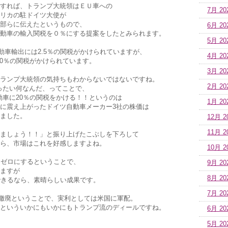
すれば、トランプ大統領はＥＵ車への
7月 20
リカの駐ドイツ大使が
部らに伝えたというもので、
6月 20
動車の輸入関税を０％にする提案をしたとみられます。
5月 20
動車輸出には2.5％の関税がかけられていますが、
4月 20
10％の関税がかけられています。
3月 20
ランプ大統領の気持ちもわからないではないですね。
2月 20
いったい何なんだ、ってことで、
動車に20％の関税をかける！！というのは
1月 20
に震え上がったドイツ自動車メーカー3社の株価は
ました。
12月 2
11月 2
ましょう！！」と振り上げたこぶしを下ろして
ら、市場はこれを好感しますよね。
10月 2
をゼロにするということで、
9月 20
ますが
8月 20
できるなら、素晴らしい成果です。
7月 20
税が撤廃ということで、実利としては米国に軍配。
といういかにもいかにもトランプ流のディールですね。
6月 20
5月 20