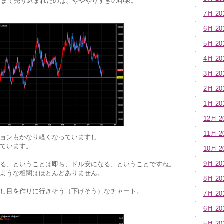
ころまで売り込まれたのは、やややりすぎの印象。
7月 20
6月 20
5月 20
4月 20
3月 20
2月 20
1月 20
12月 2
11月 2
ョンもかなり軽くなっていますし
ています。
10月 2
る、ということは即ち、ドル安になる、ということですね。
9月 20
ような相関はほとんどありません。
8月 20
し目を作りに行きそう（下げそう）なチャート。
7月 20
6月 20