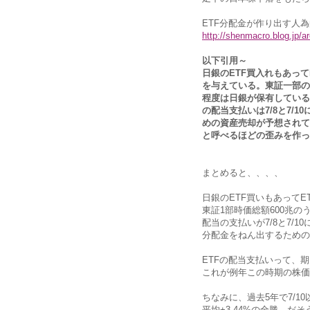
ETF分配金が作り出す人
http://shenmacro.blog.jp/a
以下引用～
日銀のETF買入れもあっ
を与えている。東証一部の時
程度は日銀が保有している。ト
の配当支払いは7/8と7/
めの資産売却が予想されて
と呼べるほどの歪みを作っ
まとめると、、、、
日銀のETF買いもあって
東証1部時価総額600兆の
配当の支払いが7/8と7/1
分配金をねん出するための
ETFの配当支払いって、
これが例年この時期の株価
ちなみに、過去5年で7/1
平均+3.44%の全勝、だ