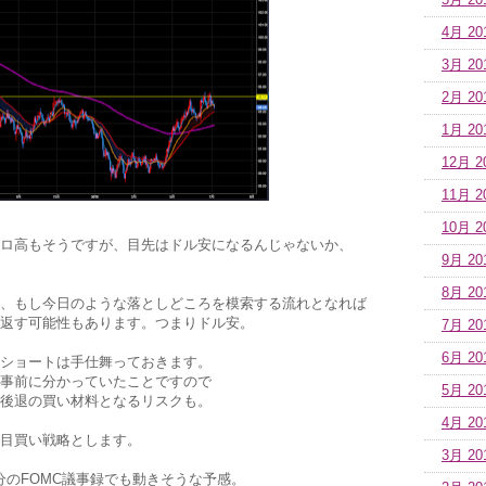
5月 20
4月 20
3月 20
2月 20
1月 20
12月 2
11月 2
10月 2
ロ高もそうですが、目先はドル安になるんじゃないか、
9月 20
8月 20
、もし今日のような落としどころを模索する流れとなれば
返す可能性もあります。つまりドル安。
7月 20
6月 20
ショートは手仕舞っておきます。
事前に分かっていたことですので
5月 20
後退の買い材料となるリスクも。
4月 20
目買い戦略とします。
3月 20
月分のFOMC議事録でも動きそうな予感。