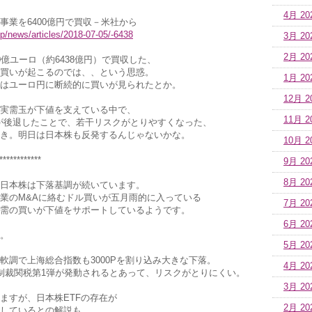
4月 20
事業を6400億円で買収－米社から
p/news/articles/2018-07-05/-6438
3月 20
2月 20
億ユーロ（約6438億円）で買収した、
買いが起こるのでは、、という思惑。
1月 20
はユーロ円に断続的に買いが見られたとか。
12月 2
実需玉が下値を支えている中で、
11月 2
が後退したことで、若干リスクがとりやすくなった、
き。明日は日本株も反発するんじゃないかな。
10月 2
************
9月 20
8月 20
日本株は下落基調が続いています。
業のM&Aに絡むドル買いが五月雨的に入っている
7月 20
需の買いが下値をサポートしているようです。
6月 20
。
5月 20
軟調で上海総合指数も3000Pを割り込み大きな下落。
4月 20
制裁関税第1弾が発動されるとあって、リスクがとりにくい。
3月 20
ますが、日本株ETFの存在が
2月 20
しているとの解説も。