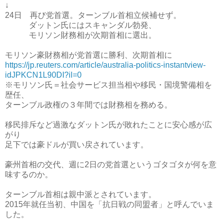
↓
24日 再び党首選。ターンブル首相立候補せず。
ダットン氏にはスキャンダル勃発、
モリソン財務相が次期首相に選出。
モリソン豪財務相が党首選に勝利、次期首相に
https://jp.reuters.com/article/australia-politics-instantview-
idJPKCN1L90DI?il=0
※モリソン氏＝社会サービス担当相や移民・国境警備相を
歴任、
ターンブル政権の３年間では財務相を務める。
移民排斥など過激なダットン氏が敗れたことに安心感が広
がり
足下では豪ドルが買い戻されています。
豪州首相の交代、週に2日の党首選というゴタゴタが何を意
味するのか。
ターンブル首相は親中派とされています。
2015年就任当初、中国を「抗日戦の同盟者」と呼んでいま
した。