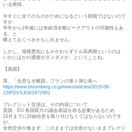
いる模様。
今すぐに全てのものがだめになるという段階ではないので
すが、
半年から1年後には米経済全般ピークアウトの可能性もあ
る、と
構えておくべきかもしれません。
しかし、指標悪化にもかかわらずドル高再開というのは
いかにほかの通貨がダメダメか、ということね。
【英国】
英、「合意なき離脱」プランの第１弾公表へ
https://www.bloomberg.co.jp/news/articles/2018-08-
23/PDVXJG6S972901
ブレグジット交渉は、その内容について
英国、EU 各国双方の議会承認を得る必要があるため
10月までに詳細合意を取り付けなくてはならないのです
が、
全然交渉が進まず、このままでは合意がないままブレグジ