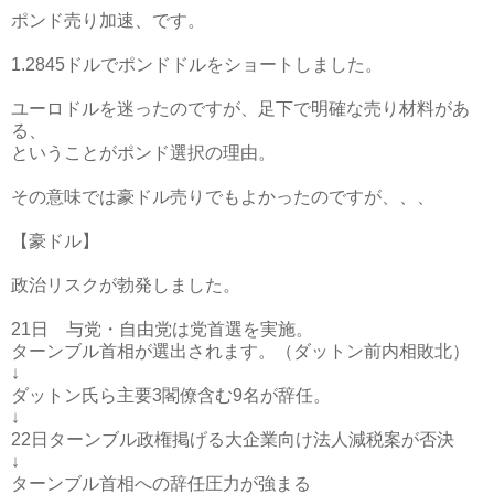
ポンド売り加速、です。
1.2845ドルでポンドドルをショートしました。
ユーロドルを迷ったのですが、足下で明確な売り材料があ
る、
ということがポンド選択の理由。
その意味では豪ドル売りでもよかったのですが、、、
【豪ドル】
政治リスクが勃発しました。
21日 与党・自由党は党首選を実施。
ターンブル首相が選出されます。（ダットン前内相敗北）
↓
ダットン氏ら主要3閣僚含む9名が辞任。
↓
22日ターンブル政権掲げる大企業向け法人減税案が否決
↓
ターンブル首相への辞任圧力が強まる