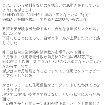
これ、という材料がないのが地合いの底堅さを表している
ようにも感じます。
23日NY時間に111円台回復の上昇となったんですが
値動きと時間を検証して見ると22:00頃からの上昇。
政情不安が噴き出た豪ドルや、合意なき離脱リスクが高ま
るポンドが
下落したことによって、自ずと米ドルが上昇したという感
じでした。
昨日は新規失業保険申請件数が市場予想を下回り
７月米中古住宅販売件数が前月比0.7％減の534万戸と
2016年２月以来、２年５カ月ぶりの低水準になったにもか
かわらず、です。
減少は４カ月連続とうことですので、住宅セクターはピー
クアウトした印象。
かといって、まだ住宅価格がピークアウトしたわけではな
さそうです。
現状では住宅が高すぎて買えない、という状況に入った局
面で、
この春先から住宅ローン金利が急上昇したことも影響して