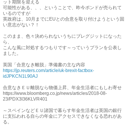
ット期限を迎える
可能性がある、、、ということで、昨今ポンドが売られて
いるのですが
英政府は、10月までにEUとの合意を取り付けようという固
い意志がない？！
このまま、色々決められないうちにブレグジットになった
ら、
こんな風に対処するつもりです～っていうプランを公表し
ました。
英国「合意なき離脱」準備書の主な内容
https://jp.reuters.com/article/uk-brexit-factbox-
idJPKCN1L90AJ
合意なきＥＵ離脱なら物価上昇、年金生活者にもしわ寄せ
https://www.bloomberg.co.jp/news/articles/2018-08-
23/PDX3I36KLVR401
～スペインなどＥＵ諸国で暮らす年金生活者は英国の銀行
に支払われる自らの年金にアクセスできなくなる恐れがあ
る。