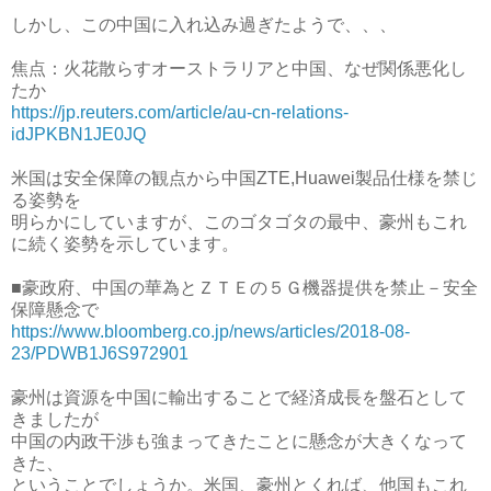
しかし、この中国に入れ込み過ぎたようで、、、
焦点：火花散らすオーストラリアと中国、なぜ関係悪化し
たか
https://jp.reuters.com/article/au-cn-relations-
idJPKBN1JE0JQ
米国は安全保障の観点から中国ZTE,Huawei製品仕様を禁じ
る姿勢を
明らかにしていますが、このゴタゴタの最中、豪州もこれ
に続く姿勢を示しています。
■豪政府、中国の華為とＺＴＥの５Ｇ機器提供を禁止－安全
保障懸念で
https://www.bloomberg.co.jp/news/articles/2018-08-
23/PDWB1J6S972901
豪州は資源を中国に輸出することで経済成長を盤石として
きましたが
中国の内政干渉も強まってきたことに懸念が大きくなって
きた、
ということでしょうか。米国、豪州とくれば、他国もこれ