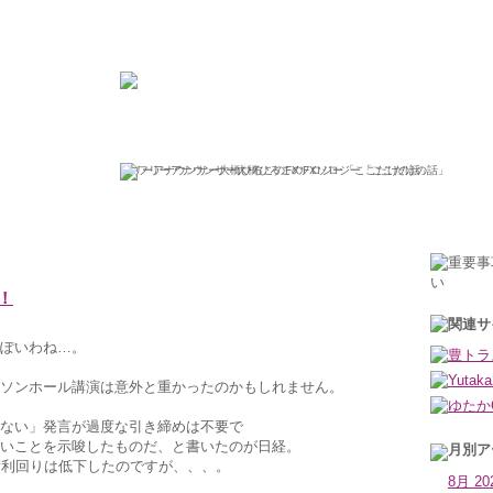
ひろこの“ボラタイル”な日々
フリーアナウンサー大橋ひろこのFXソロジー「ここだけの話」
2018年8月28日火曜日
！
ぽいわね…。
クソンホール講演は意外と重かったのかもしれません。
ない」発言が過度な引き締めは不要で
いことを示唆したものだ、と書いたのが日経。
債利回りは低下したのですが、、、。
8月 20