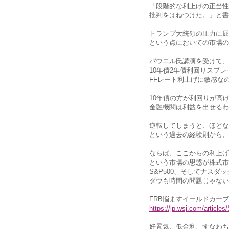
「段階的な利上げの正当性
批判をはねつけた。」と書
トランプ大統領の圧力に屈
という点においての市場の
パウエル氏講演を受けて、
10年債2年債利回りスプ
FFレート利上げに敏感な
10年債の方が利回りが高
金融機関は利益を出せるわ
逆転してしまうと、ほどな
という過去の経験則から、
ならば、ここからの利上げ
という市場の思惑が株式市
S&P500、そしてナスダ
ダウも時間の問題じゃない
FRB悩ますイールドカー
https://jp.wsj.com/artic
好景気、低金利、すなわち