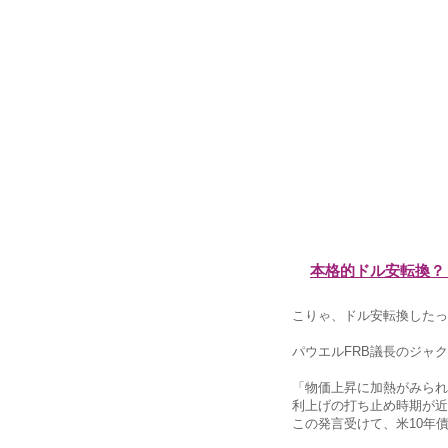
本格的ドル安転換？
こりゃ、ドル安転換したっ
パウエルFRB議長のジャ
「物価上昇に加熱がみられ
利上げの打ち止め時期が近
この発言受けて、米10年