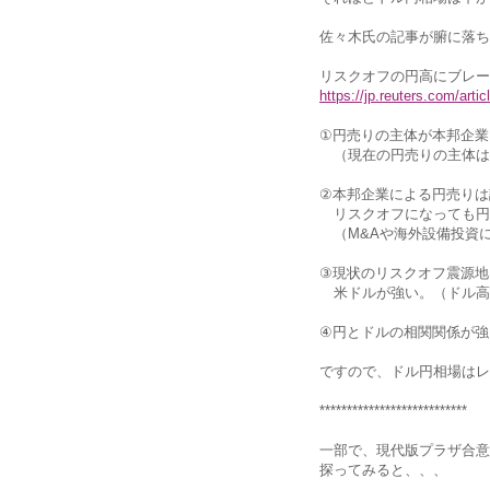
佐々木氏の記事が腑に落ち
リスクオフの円高にブレー
https://jp.reuters.com/ar
①円売りの主体が本邦企業
（現在の円売りの主体は
②本邦企業による円売りは
リスクオフになっても円
（M&Aや海外設備投資
③現状のリスクオフ震源地
米ドルが強い。（ドル高
④円とドルの相関関係が強
ですので、ドル円相場はレ
***************************
一部で、現代版プラザ合意
探ってみると、、、