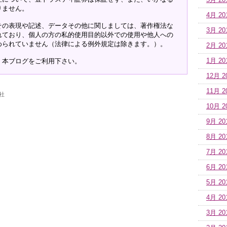
5月 20
りません。
4月 20
その表現や記述、データその他に関しましては、著作権法な
3月 20
れており、個人の方の私的使用目的以外での使用や他人への
められていません（法律による例外規定は除きます。）。
2月 20
、本ブログをご利用下さい。
1月 20
12月 2
11月 2
社
10月 2
9月 20
8月 20
7月 20
6月 20
5月 20
4月 20
3月 20