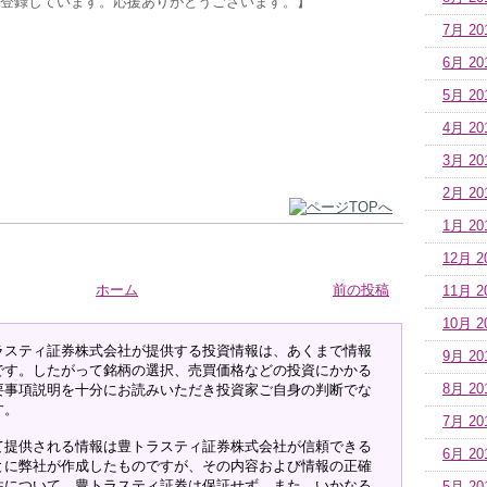
登録しています。応援ありがとうございます。】
7月 20
6月 20
5月 20
4月 20
3月 20
2月 20
1月 20
12月 2
ホーム
前の投稿
11月 2
10月 2
ラスティ証券株式会社が提供する投資情報は、あくまで情報
9月 20
です。したがって銘柄の選択、売買価格などの投資にかかる
要事項説明を十分にお読みいただき投資家ご自身の判断でな
8月 20
す。
7月 20
て提供される情報は豊トラスティ証券株式会社が信頼できる
6月 20
とに弊社が作成したものですが、その内容および情報の正確
性について、豊トラスティ証券は保証せず、また、いかなる