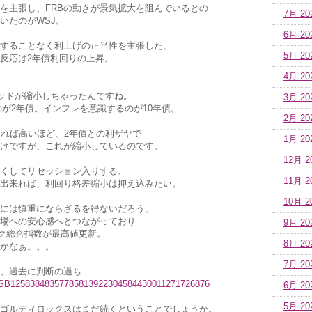
を主張し、FRBの動きが景気拡大を阻んでいるとの
7月 20
いたのがWSJ。
6月 20
することなく利上げの正当性を主張した、
5月 20
反応は2年債利回りの上昇。
4月 20
レッドが縮小しちゃったんですね。
3月 20
のが2年債。インフレを意識するのが10年債。
2月 20
ければ高いほど、2年債との利ザヤで
1月 20
けですが、これが縮小しているのです。
12月 2
くしてリセッション入りする、
11月 2
出来れば、利回り格差縮小は抑え込みたい。
10月 2
には慎重にならざるを得ないだろう、
場への安心感へとつながっており
9月 20
ック総合指数が最高値更新。
8月 20
かなぁ。。。
7月 20
ブ、過去に判断の過ち
les/SB12583848357785813922304584430011271726876
6月 20
5月 20
ゴルディロックスはまだ続くということでしょうか。