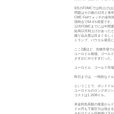
9月のFOMCでは利上げ
問題はその後の12月と来
CME Fedウォッチの金
現時点で64.4％程度です
12月FOMCまでには中
結局12月利上げがあった
織り込み度は目まぐるしく
トランプ、パウエル発言に
ここ2週ほど、先物市場で
ユーロドル相場、ゴールド
さすがにやりすぎだった、
ユーロドル、ゴールド市場
昨日までは、一時的なドル
ということで、ポンドドル
ユーロドルのロングポジシ
コストは1.1638ドル。
米金利先高観の後退からド
ドル円も下落圧力は強まる
それほどドル円相場は下が