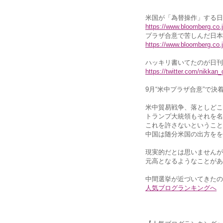
米国が「為替操作」する日
https://www.bloomberg.co
プラザ合意で苦しんだ日本
https://www.bloomberg.co
ハッキリ書いてたのが日刊
https://twitter.com/nikka
9月“米中プラザ合意”で決
米中貿易戦争、落としどこ
トランプ大統領もそれを名
これを許さないということ
中国は随分米国の出方をを
現実的だとは思いませんが
元高となるようなことがあ
中間選挙が近づいてきたの
人気ブログランキングへ