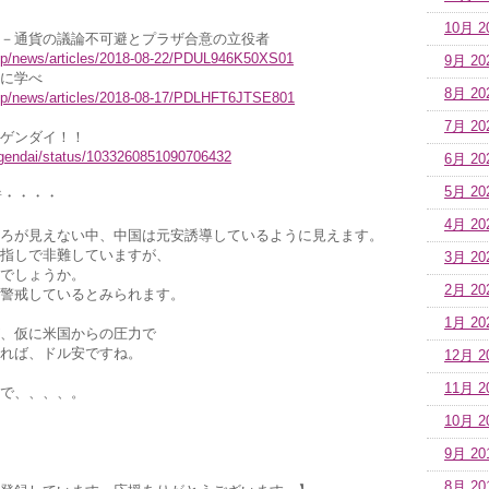
10月 2
－通貨の議論不可避とプラザ合意の立役者
.jp/news/articles/2018-08-22/PDUL946K50XS01
9月 20
に学べ
8月 20
.jp/news/articles/2018-08-17/PDLHFT6JTSE801
7月 20
ゲンダイ！！
n_gendai/status/1033260851090706432
6月 20
5月 20
着・・・・
4月 20
ろが見えない中、中国は元安誘導しているように見えます。
指しで非難していますが、
3月 20
でしょうか。
2月 20
警戒しているとみられます。
1月 20
、仮に米国からの圧力で
れば、ドル安ですね。
12月 2
11月 2
で、、、、。
10月 2
9月 20
8月 20