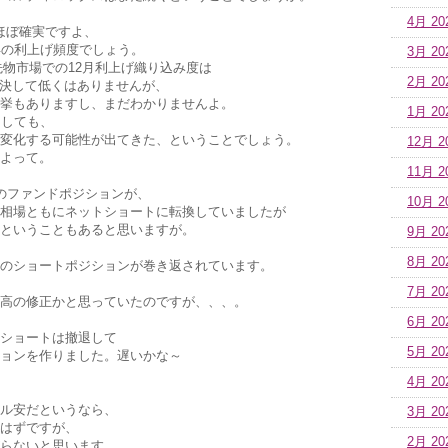
4月 20
はほぼ確実ですよ、
年の利上げ頻度でしょう。
3月 20
利先物市場での12月利上げ織り込み度は
2月 20
。決して低くはありませんが、
間選挙もありますし、まだわかりませんよ。
1月 20
としても、
変化する可能性が出てきた、ということでしょう。
12月 2
よって。
11月 2
のファンドポジションが、
10月 2
相場ともにネットショートに転換していましたが
ということもあると思いますが。
9月 20
8月 20
のショートポジションが巻き返されています。
7月 20
高の修正かと思っていたのですが、、、。
6月 20
ショートは撤退して
5月 20
ョンを作りました。遅いかな～
4月 20
ル安だというなら、
3月 20
はずですが、
2月 20
らないと思います。