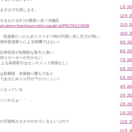
1月 20
ますので引用します。
12月 2
キをかける4つの要因＝佐々木融氏
11月 2
ticle/column-forexforum-tohru-sasaki-idJPKCN1LC0GW
10月 2
・投資家だったためリスクオフ時の円買い戻し圧力が弱い。
海外投資家らによる投機ではない）
9月 20
8月 20
証券投資や短期的な取引と違い、
売りオーダーが引かない
7月 20
による為替取引はセンチメント関係なし）
6月 20
は新興国、米国独り勝ちであり
5月 20
であるためドル円が下がりにくい）
4月 20
くなっている
3月 20
ンジかなぁ・・・。
2月 20
1月 20
の可能性がささやかれているというので
12月 2
11月 2