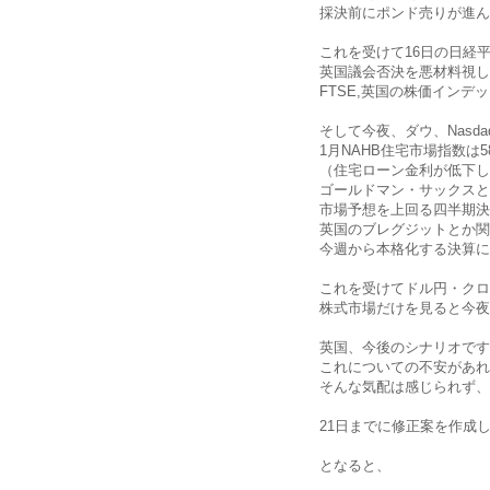
採決前にポンド売りが進ん
これを受けて16日の日経
英国議会否決を悪材料視し
FTSE,英国の株価インデッ
そして今夜、ダウ、Nasda
1月NAHB住宅市場指数は5
（住宅ローン金利が低下し
ゴールドマン・サックスと
市場予想を上回る四半期決
英国のブレグジットとか関
今週から本格化する決算に
これを受けてドル円・クロ
株式市場だけを見ると今夜
英国、今後のシナリオです
これについての不安があれ
そんな気配は感じられず、
21日までに修正案を作成
となると、