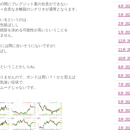
Uとの間にブレグジット案の合意ができない
4月 20
＝合意なき離脱のシナリオが濃厚となります。
3月 20
いるというのは、
2月 20
先延ばしし
残留を決める可能性が高いということを
1月 20
ません。
12月 2
9日には間に合いそうにないですが）
11月 2
ばし
10月 2
ということかしらね。
9月 20
8月 20
りませんので、ポンドは買い？！かと思えば
気迷い症状で、
7月 20
ムードじゃないです。
6月 20
5月 20
4月 20
3月 20
2月 20