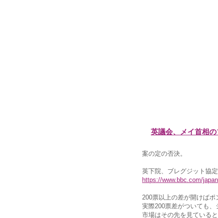
英議会、メイ首相の
案の定の否決。
英下院、ブレグジット協定
https://www.bbc.com/japa
200票以上の差が開けば
実際200票差がついても
市場はその先を見ていると