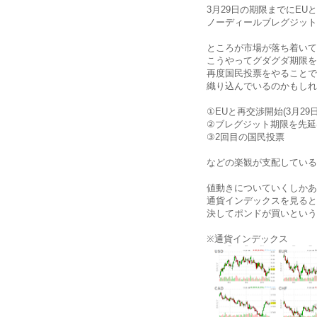
3月29日の期限までにE
ノーディールブレグジット
ところが市場が落ち着いて
こうやってグダグダ期限を
再度国民投票をやることで
織り込んでいるのかもしれ
①EUと再交渉開始(3月2
②ブレグジット期限を先延
③2回目の国民投票
などの楽観が支配している
値動きについていくしかあ
通貨インデックスを見ると
決してポンドが買いという
※通貨インデックス