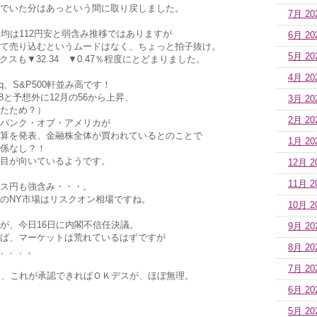
でいた分はあっという間に取り戻しました。
7月 20
平均は112円安と弱含み推移ではありますが
6月 20
て売り込むというムードはなく、ちょっと拍子抜け。
5月 20
クスも▼32.34 ▼0.47％程度にとどまりました。
4月 20
q、S&P500軒並み高です！
8と予想外に12月の56から上昇、
3月 20
たため？）
2月 20
バンク・オブ・アメリカが
算を発表、金融株全体が買われているとのことで
1月 20
係なし？！
目が向いているようです。
12月 2
11月 2
ス円も強含み・・・。
のNY市場はリスクオン相場ですね。
10月 2
が、今日16日に内閣不信任決議。
9月 20
ば、マーケットは荒れているはずですが
8月 20
、、、。
7月 20
し、これが承認できればＯＫデスが、ほぼ無理。
6月 20
5月 20