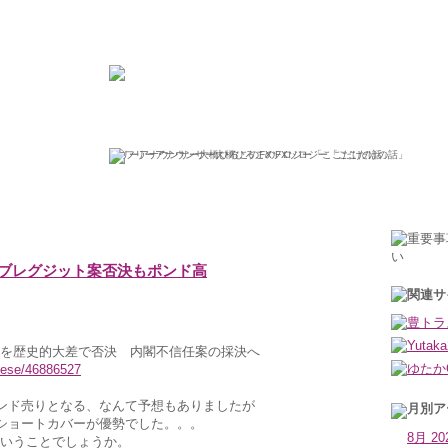
ひろこの“ボラタイル”な日々
フリーアナウンサー大橋ひろこのFXソロジー「ここだけの話」
2019年1月17日木曜日
ブレグジット案否決もポンド高
を歴史的大差で否決 内閣不信任案の採決へ
nese/46886527
ポンド売りとなる、なんて予想もありましたが
、ショートカバーが優勢でした。。。
8月 20
いうことでしょうか。