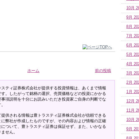
10月 2
9月 20
8月 20
7月 20
6月 20
5月 20
4月 20
ホーム
前の投稿
3月 20
2月 20
ラスティ証券株式会社が提供する投資情報は、あくまで情報
1月 20
です。したがって銘柄の選択、売買価格などの投資にかかる
要事項説明を十分にお読みいただき投資家ご自身の判断でな
12月 2
す。
11月 2
て提供される情報は豊トラスティ証券株式会社が信頼できる
10月 2
とに弊社が作成したものですが、その内容および情報の正確
性について、豊トラスティ証券は保証せず、また、いかなる
9月 20
りません。
8月 20