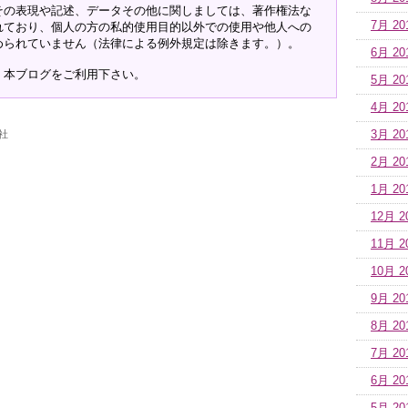
その表現や記述、データその他に関しましては、著作権法な
7月 20
れており、個人の方の私的使用目的以外での使用や他人への
められていません（法律による例外規定は除きます。）。
6月 20
、本ブログをご利用下さい。
5月 20
4月 20
社
3月 20
2月 20
1月 20
12月 2
11月 2
10月 2
9月 20
8月 20
7月 20
6月 20