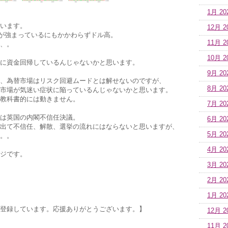
1月 20
います。
12月 2
惑が強まっているにもかかわらずドル高。
11月 2
、。
10月 2
に資金回帰しているんじゃないかと思います。
9月 20
、為替市場はリスク回避ムードとは解せないのですが、
8月 20
市場が気迷い症状に陥っているんじゃないかと思います。
教科書的には動きません。
7月 20
は英国の内閣不信任決議。
6月 20
出て不信任、解散、選挙の流れにはならないと思いますが、
5月 20
。。
4月 20
ジです。
3月 20
2月 20
1月 20
登録しています。応援ありがとうございます。】
12月 2
11月 2