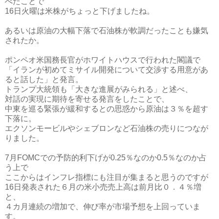
べたことで
16日火曜は米株がちょっと下げましたね。
あるいは原油の大幅下落で石油株が軟調だったことも嫌気
されたか。
ポンペオ米国務長官がホワイトハウスで行われた閣議で
「イランが初めてミサイル開発について交渉する用意があ
ると話した」と発言。
トランプ大統領も「大きな進展がみられる」と述べ、
対話の実現に期待を寄せる発言をしたことで、
中東を巡る緊張が緩和するとの思惑から原油は３％を超す
下落に。
エクソンモービルやシェブロンなど石油株の売りにつなが
りました。
7月FOMCでの予防的利下げが0.25％なのか0.5％なのか占
う上で
ここからはインフレ指標にも注目が集まると思うのですが
16日発表された６月の米小売売上高は前月比０．４％増
と、
４カ月連続の増加で、伸び率が市場予想を上回っていま
す。