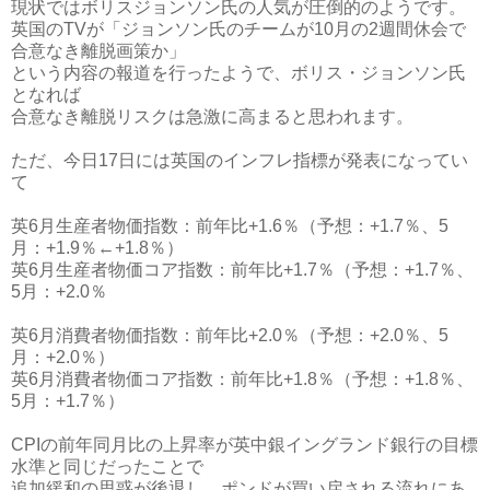
現状ではボリスジョンソン氏の人気が圧倒的のようです。
英国のTVが「ジョンソン氏のチームが10月の2週間休会で
合意なき離脱画策か」
という内容の報道を行ったようで、ボリス・ジョンソン氏
となれば
合意なき離脱リスクは急激に高まると思われます。
ただ、今日17日には英国のインフレ指標が発表になってい
て
英6月生産者物価指数：前年比+1.6％（予想：+1.7％、5
月：+1.9％←+1.8％）
英6月生産者物価コア指数：前年比+1.7％（予想：+1.7％、
5月：+2.0％
英6月消費者物価指数：前年比+2.0％（予想：+2.0％、5
月：+2.0％）
英6月消費者物価コア指数：前年比+1.8％（予想：+1.8％、
5月：+1.7％）
CPIの前年同月比の上昇率が英中銀イングランド銀行の目標
水準と同じだったことで
追加緩和の思惑が後退し、ポンドが買い戻される流れにあ