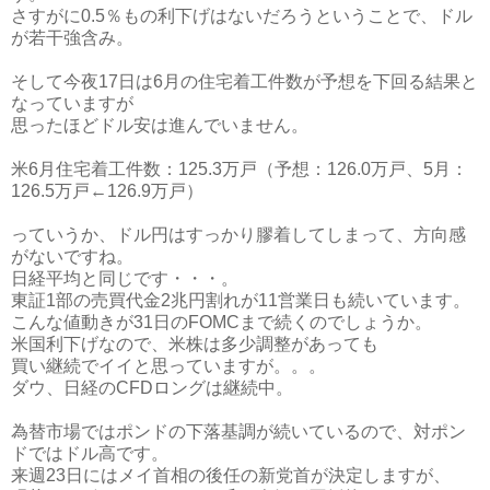
さすがに0.5％もの利下げはないだろうということで、ドル
が若干強含み。
そして今夜17日は6月の住宅着工件数が予想を下回る結果と
なっていますが
思ったほどドル安は進んでいません。
米6月住宅着工件数：125.3万戸（予想：126.0万戸、5月：
126.5万戸←126.9万戸）
っていうか、ドル円はすっかり膠着してしまって、方向感
がないですね。
日経平均と同じです・・・。
東証1部の売買代金2兆円割れが11営業日も続いています。
こんな値動きが31日のFOMCまで続くのでしょうか。
米国利下げなので、米株は多少調整があっても
買い継続でイイと思っていますが。。。
ダウ、日経のCFDロングは継続中。
為替市場ではポンドの下落基調が続いているので、対ポン
ドではドル高です。
来週23日にはメイ首相の後任の新党首が決定しますが、