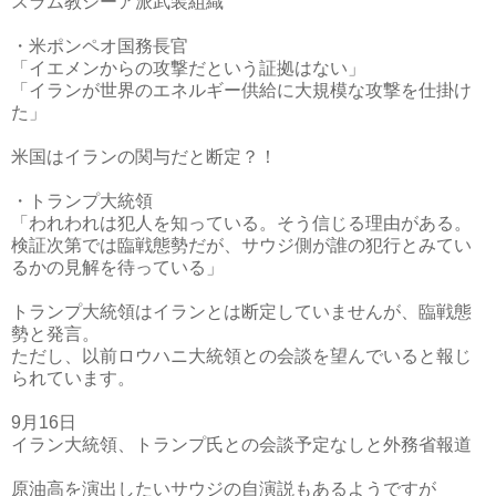
スラム教シーア派武装組織
・米ポンペオ国務長官
「イエメンからの攻撃だという証拠はない」
「イランが世界のエネルギー供給に大規模な攻撃を仕掛け
た」
米国はイランの関与だと断定？！
・トランプ大統領
「われわれは犯人を知っている。そう信じる理由がある。
検証次第では臨戦態勢だが、サウジ側が誰の犯行とみてい
るかの見解を待っている」
トランプ大統領はイランとは断定していませんが、臨戦態
勢と発言。
ただし、以前ロウハニ大統領との会談を望んでいると報じ
られています。
9月16日
イラン大統領、トランプ氏との会談予定なしと外務省報道
原油高を演出したいサウジの自演説もあるようですが