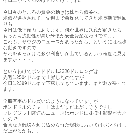
今日上がってるのはドルだけですね。
今日今のところの資金の動きは株から債券へ。
米債が選択されて、先週まで急反発してきた米長期債利回
りも
今日は低下傾向にあります。何か世界に異変が起きたら
もっとも流動性が高い米債が安全資産なわけですよ。
これも、サウジのニュースがあったから、というには地味
な動きですので
それをきっかけに多少利食いが出ているという程度に見え
ますが・・・。
というわけでポンドドル1.2320ドルロングは
先週1.2504ドルまで上昇したのですが
今日1.2399ドルまで下落してきています。まだ利が乗って
ます。
全般有事のドル買いのようになっていますが
ポンドドルのチャートはまだまだ上がりそうですし、
ブレグジット関連のニュースはポンドに及ぼす影響が大き
いので
合意なき離脱を封じ込められた現状においてはポンドはま
だ上がるかも、、、