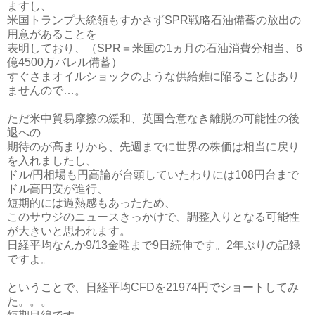
ますし、
米国トランプ大統領もすかさずSPR戦略石油備蓄の放出の
用意があることを
表明しており、（SPR＝米国の1ヵ月の石油消費分相当、6
億4500万バレル備蓄）
すぐさまオイルショックのような供給難に陥ることはあり
ませんので…。
ただ米中貿易摩擦の緩和、英国合意なき離脱の可能性の後
退への
期待のが高まりから、先週までに世界の株価は相当に戻り
を入れましたし、
ドル/円相場も円高論が台頭していたわりには108円台まで
ドル高円安が進行、
短期的には過熱感もあったため、
このサウジのニュースきっかけで、調整入りとなる可能性
が大きいと思われます。
日経平均なんか9/13金曜まで9日続伸です。2年ぶりの記録
ですよ。
ということで、日経平均CFDを21974円でショートしてみ
た。。。