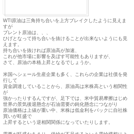
WTI原油は三角持ち合いを上方ブレイクしたように見えま
すが
ブレント原油は、、、
ひげとなって持ち合いを抜けることが出来ないようにも見
えます。
持ち合いを抜ければ原油高が加速、
これが他市場に影響を及ぼす可能性もありますが、
さて、原油の本格上昇となるでしょうか。
米国へシェール生産企業も多く、これらの企業は社債を発
行して
資金調達していることから、原油高は米株高という相関性
が
強かったりするんですが、足下では、米中貿易摩擦はじめ
世界の景気後退懸念が石油需要の鈍化懸念につながり
原油価格は上値が重い中、米株は低金利をバックに自社株
買いが旺盛で
上昇するという逆相関関係になっていたりします。