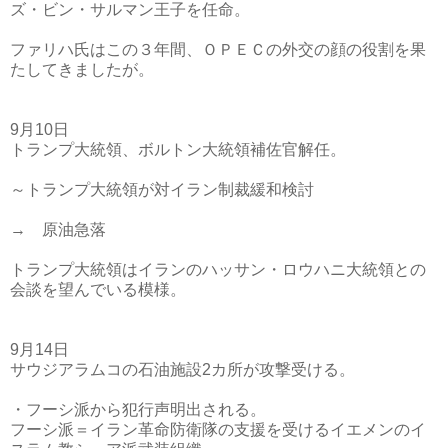
ズ・ビン・サルマン王子を任命。
ファリハ氏はこの３年間、ＯＰＥＣの外交の顔の役割を果
たしてきましたが。
9月10日
トランプ大統領、ボルトン大統領補佐官解任。
～トランプ大統領が対イラン制裁緩和検討
→ 原油急落
トランプ大統領はイランのハッサン・ロウハニ大統領との
会談を望んでいる模様。
9月14日
サウジアラムコの石油施設2カ所が攻撃受ける。
・フーシ派から犯行声明出される。
フーシ派＝イラン革命防衛隊の支援を受けるイエメンのイ