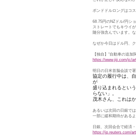
ポンドドルロングはコス
68.75円のNZドル/円
ストレートでもキウイが
随分強含んでいます。な
なぜか今日はドル円、ク
【独自】“自動車の追加
https://www.jiji.com/jc/
明日の日米首脳会談で署
協定の履行中は、
が
盛り込まれるとい
らない」。
茂木さん、これはか
あるいは次回の日銀では
一部に緩和期待があるよ
日銀、次回会合で経済・
https://jp.reuters.com/a