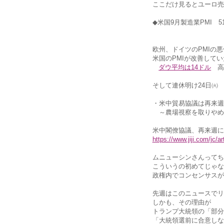
ここだけ見るとユーロ売
◆米国9月製造業PMI 5
欧州、ドイツのPMIの
米国のPMIが改善して
ダウ平均は14ドル
高
そして連休明け24日㈫ 日
・米中貿易協議は再来週
～農場視察を取りやめ
米中閣僚協議、再来週に
https://www.jiji.com/jc/
ムニューシンさんってち
こういうの初めてじゃな
政権内でコンセンサスが
先週はこのニュースでリ
しかも、その理由が
トランプ大統領の「部分
「大統領選前に合意しな