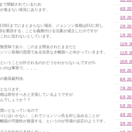
5月 20
4日まで閉鎖されているため
4月 20
が進まない状況にあります。
3月 20
0月19日までにまとまらない場合、ジョンソン首相はEUに対し、
2月 20
期を要請する」ことを義務付ける法案が成立したのですが
1月 20
これに従わないとしています。
12月 2
無意味であり、このまま閉会されたままだと
ンソン首相の思惑である合意なき離脱へと向かっていきます。
11月 2
10月 2
ということが許されるのかどうかわからないんですが💦
いのは事実で。。。。
9月 20
の最高裁判決。
8月 20
7月 20
となります。
相は辞任すべきと主張しているようですが、
6月 20
んでしょうか？？
5月 20
買いとなっているので
4月 20
りにはいかない、これでジョンソン氏を封じ込めることが
離脱の可能性が後退する、というのが市場の反応のようです。
3月 20
どうかわかりませんが・・・。