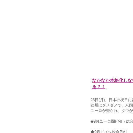
なかなか本格化しな
る？！
23日(月)、日本の祝日
欧州はダメダメで、米国
ユーロが売られ、ダウが
◆9月ユーロ圏PMI（総合
2013
◆9月ドイツ総合PMI 49