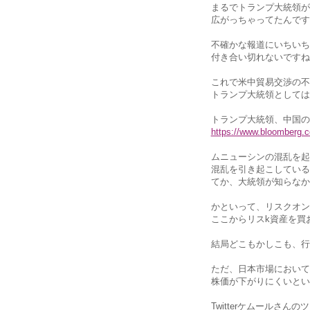
まるでトランプ大統領が
広がっちゃってたんです
不確かな報道にいちいち
付き合い切れないですね
これで米中貿易交渉の不
トランプ大統領としては
トランプ大統領、中国の
https://www.bloomberg.
ムニューシンの混乱を起
混乱を引き起こしている
てか、大統領が知らなか
かといって、リスクオン
ここからリスk資産を買
結局どこもかしこも、行
ただ、日本市場において
株価が下がりにくいとい
Twitterケムールさん