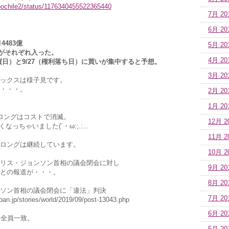
doochile2/status/1176340455522365440
7月 20
6月 20
月4483億
5月 20
いがそれぞれ入った。
4月 20
売買日）と9/27（権利落ち日）に買いが集中すると予想。
3月 20
ックスは様子見です。
・・・。
2月 20
1月 20
ドルロングはコストで消滅。
12月 2
っちゃいました(´・ω:;.:...
11月 2
ドルロングは継続しています。
10月 2
リス・ジョンソン首相の議会閉会に対し
9月 20
との報道が・・・。
8月 20
ソン首相の議会閉会に「違法」判決
7月 20
an.jp/stories/world/2019/09/post-13043.php
6月 20
事全員一致。