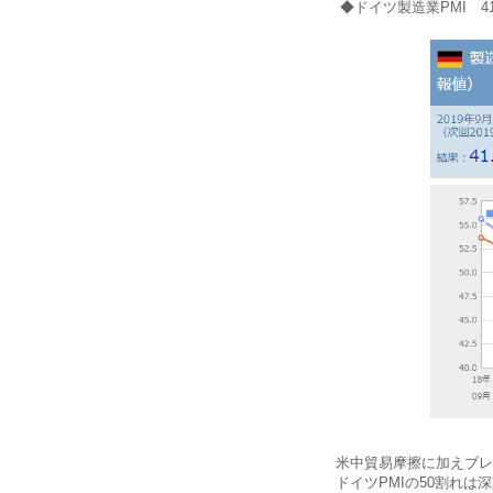
◆ドイツ製造業PMI 41
米中貿易摩擦に加えブレ
ドイツPMIの50割れは