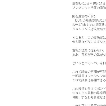
現在9月10日～10月1
ブレグジット法案の議論
閉会直前の9日に、
「EUとの離脱交渉が1
来年1月末までの期限延
ジョンソン氏は現段階で
となると、この新法案は
何も動きがないままジョ
首相が法案に従わない、
まあ、首相がその気がな
というところへの、今日
これで議会の再開が可能
一部議員はジョンソン首
これで議会は再開できる
この報道を受けてポンド
ジョンソン首相の思惑通
可能、すなわち合意なき
これが正しい反応なのか