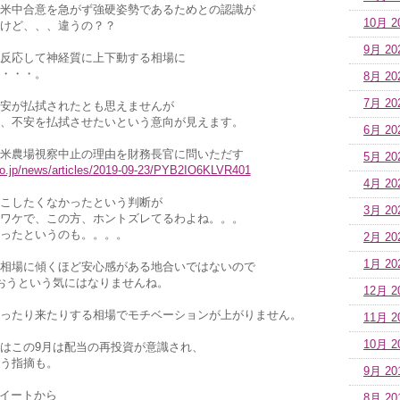
米中合意を急がず強硬姿勢であるためとの認識が
10月 2
けど、、、違うの？？
9月 20
反応して神経質に上下動する相場に
・・・。
8月 20
7月 20
安が払拭されたとも思えませんが
、不安を払拭させたいという意向が見えます。
6月 20
米農場視察中止の理由を財務長官に問いただす
5月 20
co.jp/news/articles/2019-09-23/PYB2IO6KLVR401
4月 20
こしたくなかったという判断が
3月 20
ワケで、この方、ホントズレてるわよね。。。
ったというのも。。。。
2月 20
1月 20
相場に傾くほど安心感がある地合いではないので
おうという気にはなりませんね。
12月 2
ったり来たりする相場でモチベーションが上がりません。
11月 2
10月 2
はこの9月は配当の再投資が意識され、
う指摘も。
9月 20
のツイートから
8月 20