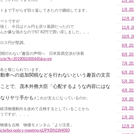
2月 20
1月 20
トまで下がらず切り返してきたので継続してます。
12月 2
ショートですが
強く、今日はドル円も戻り基調だったので
11月 2
んか嫌な強さなので67.82円で買い戻しました。。。
10月 2
ロス円が堅調。
9月 20
関税行わない”趣旨の声明へ 日米貿易交渉が決着
8月 20
article?k=2019092400445&g=int
7月 20
名と報じられています。
6月 20
自動車への追加関税などを行わないという趣旨の文言
5月 20
うことで、茂木外務大臣「心配するような内容にはな
4月 20
なりヤリ手かも♪
これが支えになっているのか。
3月 20
2月 20
経済物価動向を改めて点検するとしていることから
うですが、、、。
1月 20
物価を点検 物価モメンタム「より注意」
12月 2
rticle/boj-policy-meeting-idJPKBN1W4093