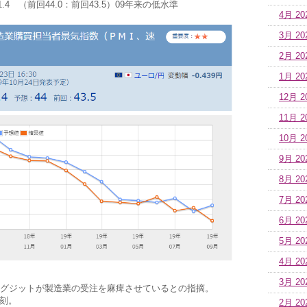
.4 （前回44.0：前回43.5）09年来の低水準
4月 20
3月 20
2月 20
1月 20
12月 2
11月 2
10月 2
9月 20
8月 20
7月 20
6月 20
5月 20
4月 20
3月 20
グジットが製造業の受注を麻痺させているとの指摘。
深刻。
2月 20