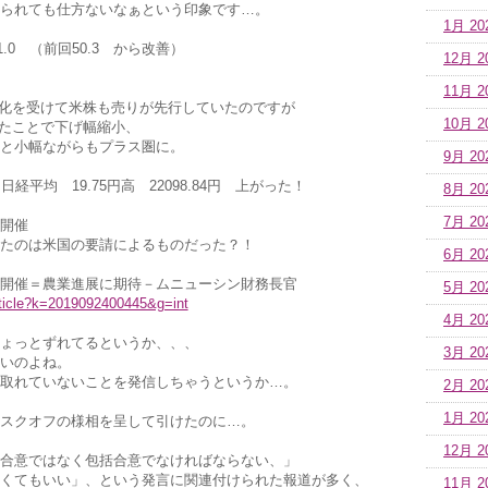
られても仕方ないなぁという印象です…。
1月 20
1.0 （前回50.3 から改善）
12月 2
11月 2
悪化を受けて米株も売りが先行していたのですが
10月 2
いたことで下げ幅縮小、
と小幅ながらもプラス圏に。
9月 20
経平均 19.75円高 22098.84円 上がった！
8月 20
7月 20
開催
たのは米国の要請によるものだった？！
6月 20
開催＝農業進展に期待－ムニューシン財務長官
5月 20
article?k=2019092400445&g=int
4月 20
ょっとずれてるというか、、、
3月 20
いのよね。
取れていないことを発信しちゃうというか…。
2月 20
1月 20
スクオフの様相を呈して引けたのに…。
12月 2
合意ではなく包括合意でなければならない、」
くてもいい」、という発言に関連付けられた報道が多く、
11月 2