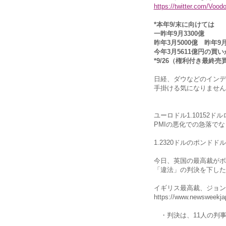
https://twitter.com/Voo
*本年9/末に向けては
一昨年9月3300億
昨年3月5000億 昨年9
今年3月5611億円の買
*9/26（権利付き最終
日経、ダウなどのインデ
手掛ける気になりません
ユーロドル1.10152
PMIの悪化での急落でなくな
1.2320ドルのポンド
今日、英国の最高裁がボ
「違法」の判決を下した
イギリス最高裁、ジョン
https://www.newsweekjap
・判決は、11人の判