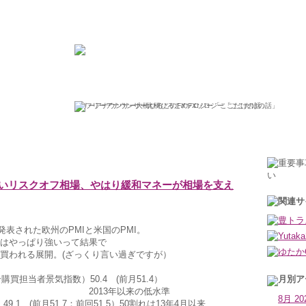
ひろこの“ボラタイル”な日々
フリーアナウンサー大橋ひろこのFXソロジー「ここだけの話」
2019年9月24日火曜日
いリスクオフ相場、やはり緩和マネーが相場を支え
に発表された欧州のPMIと米国のPMI。
はやっぱり強いって結果で
買われる展開。(ざっくり言い過ぎですが）
購買担当者景気指数）50.4 (前月51.4）
年以来の低水準
8月 20
.1 (前月51.7：前回51.5）50割れは13年4月以来