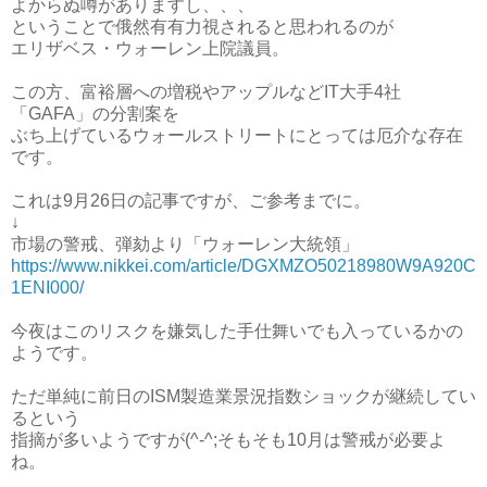
よからぬ噂がありますし、、、
ということで俄然有有力視されると思われるのが
エリザベス・ウォーレン上院議員。
この方、富裕層への増税やアップルなどIT大手4社
「GAFA」の分割案を
ぶち上げているウォールストリートにとっては厄介な存在
です。
これは9月26日の記事ですが、ご参考までに。
↓
市場の警戒、弾劾より「ウォーレン大統領」
https://www.nikkei.com/article/DGXMZO50218980W9A920C
1ENI000/
今夜はこのリスクを嫌気した手仕舞いでも入っているかの
ようです。
ただ単純に前日のISM製造業景況指数ショックが継続してい
るという
指摘が多いようですが(^-^;そもそも10月は警戒が必要よ
ね。