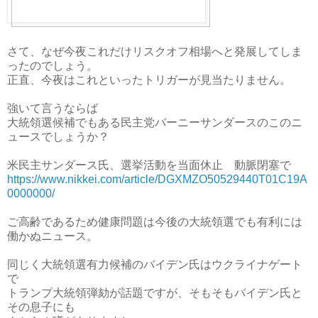
さて、なぜ今夜これだけリスクオフ相場へと発展してしま
ったのでしょう。
正直、今夜はこれといったトリガーが見当たりません。
強いて言うならば
大統領選候補でもある民主党バーニーサンダースのこのニ
ュースでしょうか？
米民主サンダース氏、選挙活動を当面休止 動脈閉塞で
https://www.nikkei.com/article/DGXMZO50529440T01C19A
0000000/
ご高齢であるため健康問題は今後の大統領選でも有利には
働かぬニュース。
同じく大統領選有力候補のバイデン氏はウクライナゲート
で
トランプ大統領弾劾が話題ですが、そもそもバイデン氏と
その息子にも