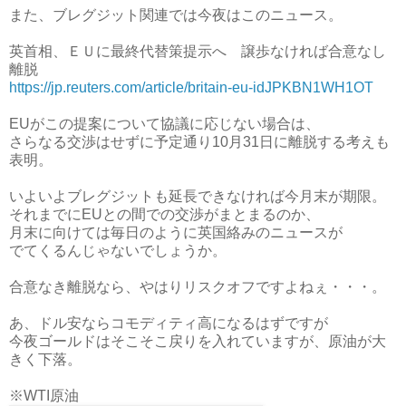
また、ブレグジット関連では今夜はこのニュース。
英首相、ＥＵに最終代替策提示へ 譲歩なければ合意なし
離脱
https://jp.reuters.com/article/britain-eu-idJPKBN1WH1OT
EUがこの提案について協議に応じない場合は、
さらなる交渉はせずに予定通り10月31日に離脱する考えも
表明。
いよいよブレグジットも延長できなければ今月末が期限。
それまでにEUとの間での交渉がまとまるのか、
月末に向けては毎日のように英国絡みのニュースが
でてくるんじゃないでしょうか。
合意なき離脱なら、やはりリスクオフですよねぇ・・・。
あ、ドル安ならコモディティ高になるはずですが
今夜ゴールドはそこそこ戻りを入れていますが、原油が大
きく下落。
※WTI原油