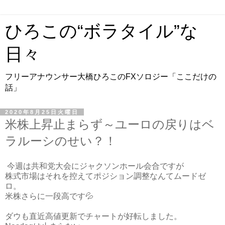
ひろこの“ボラタイル”な
日々
フリーアナウンサー大橋ひろこのFXソロジー「ここだけの
話」
2020年8月25日火曜日
米株上昇止まらず～ユーロの戻りはベ
ラルーシのせい？！
今週は共和党大会にジャクソンホール会合ですが
株式市場はそれを控えてポジション調整なんてムードゼ
ロ。
米株さらに一段高です💦
ダウも直近高値更新でチャートが好転しました。