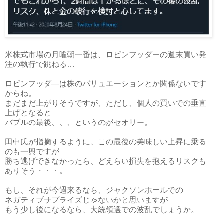
米株式市場の月曜朝一番は、ロビンフッダーの週末買い発
注の執行で跳ねる…
ロビンフッダ―は株のバリュエーションとか関係ないです
からね。
まだまだ上がりそうですが、ただし、個人の買いでの垂直
上げとなると
バブルの最後、、、というのがセオリー。
田中氏が指摘するように、この最後の美味しい上昇に乗る
のも一興ですが
勝ち逃げできなかったら、どえらい損失を抱えるリスクも
ありそう・・・。
もし、それが今週来るなら、ジャクソンホールでの
ネガティブサプライズじゃないかと思いますが
もう少し後になるなら、大統領選での波乱でしょうか。