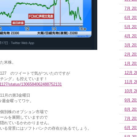
7月 20
6月 20
5月 20
4月 20
3月 20
2月 20
た米株。
1月 20
12月 2
e1127 のツイートで気がついたのですが
チング」も控えています！
11月 2
ke1127/status/1306584062488752131
10月 2
.11月の第3金曜日
9月 20
今週金曜ってワケ。
8月 20
個別株のオプション市場で
ールを展開していますので
7月 20
隠れているかわかりません。
6月 20
いる背景にはソフトバンクの存在があるでしょう。