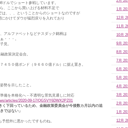
2月 20
008ドルでショート参戦しています。
なら、ここから買い上げる材料不足で
1月 20
では、、、ということからのショートなのですが
12月 2
間にかけてダウが猛烈戻りを入れており
11月 2
、アルファベットなどナスダック銘柄は
10月 2
ぁ・・・。
9月 20
子見。
8月 20
金融政策決定会合。
7月 20
７４５０億ポンド（９６６０億ドル）に据え置き。
6月 20
5月 20
姿勢を示したこと。
4月 20
3月 20
準備を本格化へ－不透明な景気見通しに対応
/news/articles/2020-09-17/QGSVY6DWX2PZ01
2月 20
きく下回っているため、金融政策委員会が今後数カ月以内の追
きではない」
1月 20
12月 2
Iも予想外に悪かったですものね。