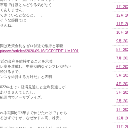
市場ではほとんどやる気がなく
1月 20
くありません。
てきているとなると、、、
12月 2
そうな節目では
11月 2
せんね。
10月 2
9月 20
間は政策金利をゼロ付近で維持と示唆
8月 20
.jp/news/articles/2020-09-16/QGRJFDT1UM1001
7月 20
ロ付近の金利を維持することを示唆
レ率を達成し、中長期的なインフレ期待が
6月 20
続けるまで、
5月 20
ンスを維持する方針だ」と表明
4月 20
は2022年まで）経済見通しと金利見通しが
ありませんでしたし、
3月 20
範囲内でノーサプライズ。
2月 20
1月 20
れる期間が23年まで伸びたわけですから
るはずですが、なぜかドル高、株安。
12月 2
11月 2