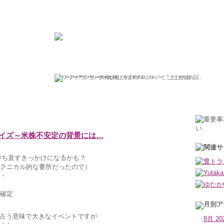
ひろこの“ボラタイル”な日々
フリーアナウンサー大橋ひろこのFXソロジー「ここだけの話」
2020年9月18日金曜日
ライズ～米株不安定の背景には…
持ち直すきっかけになるかも？
クニカル的な要所だったので）
・
確定
を占う意味で大きなイベントですが
8月 20