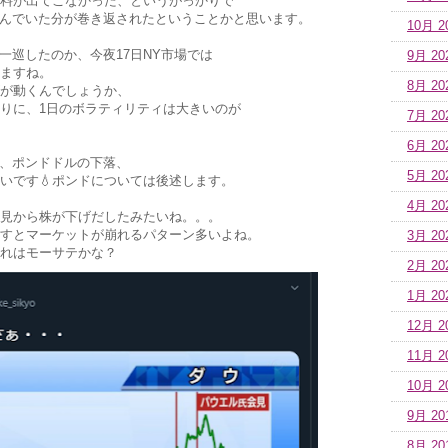
料が出てこなかった、というがっかりで
進んでいた分が巻き返されたということかと思います。
10月 2
一巡したのか、今夜17日NY市場では
9月 20
ますね。
8月 20
が動くんでしょうか、
りに、1日のボラティリティは大きいのが
7月 20
6月 20
ル、ポンドドルの下落、
5月 20
いです💧ポンドについては後述します。
4月 20
見から株が下げだしたみたいね。。。
すとマーケットが崩れるパターン多いよね。
3月 20
れはモーサテかな？
2月 20
1月 20
12月 2
11月 2
10月 2
9月 20
8月 20