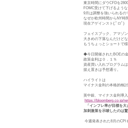
東京時間にダウCFDを28
FOMC受けて下げるよう
9月は調整を強いられるの
なぜか欧州時間からNY時
現在アゲインスト(;ﾟロﾟ)
フェイスブック、アマゾン
大きめの下落なんだけどな
もうちょっとショートで様
◆今日開催されたBOEの
政策金利は０．１％
資産買い入れプログラムは
据え置きは予想通り。
ハイライトは
マイナス金利の本格的検討
英中銀、マイナス金利導入
https://bloomberg.co.jp
「インフレ率が目標を大
加刺激策を示唆したのは驚
今週発表された8月のCP