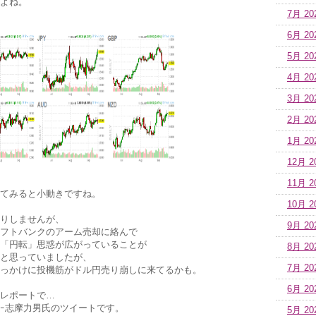
よね。
7月 20
6月 20
5月 20
4月 20
3月 20
2月 20
1月 20
12月 2
11月 2
てみると小動きですね。
10月 2
りしませんが、
9月 20
フトバンクのアーム売却に絡んで
「円転」思惑が広がっていることが
8月 20
と思っていましたが、
7月 20
っかけに投機筋がドル円売り崩しに来てるかも。
6月 20
レポートで…
ｰ志摩力男氏のツイートです。
5月 20