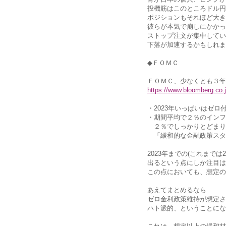
投機筋はこのところドル円
ポジションもそれほど大き
彼らが本気で崩しにかかっ
ストップ注文が集中してい
下落が加速するかもしれま
◆ＦＯＭＣ
ＦＯＭＣ、少なくとも３年
https://www.bloomberg.co
・2023年いっぱいはゼ
・期間平均で２％のインフ
２％でしっかりとどまり
「緩和的な金融政策スタ
2023年までの(これまで
出るという点にしか注目は
この点においても、想定の
あえてまとめるなら
ゼロ金利政策維持が想定さ
ハト派的、ということにな