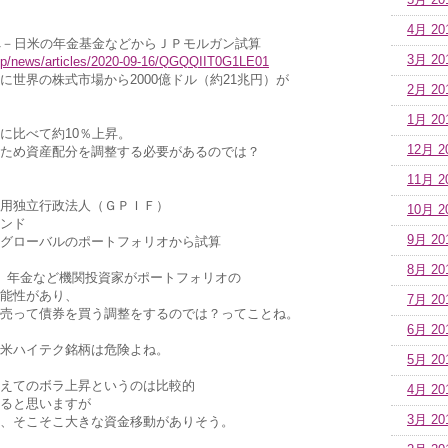
5月 20
4月 20
へ－日米の年金基金などからＪＰモルガン試算
3月 20
.jp/news/articles/2020-09-16/QGQQIIT0G1LE01
に世界の株式市場から2000億ドル（約21兆円）が
2月 20
1月 20
に比べて約10％上昇。
12月 2
ため資産配分を調整する必要があるのでは？
11月 2
用独立行政法人（ＧＰＩＦ）
10月 2
ンド
9月 20
グローバルのポートフォリオから試算
8月 20
、年金など機関投資家がポートフォリオの
能性があり、
7月 20
売って債券を買う調整をするのでは？ってことね。
6月 20
米ハイテク銘柄は危険よね。
5月 20
えてのボラ上昇というのは比較的
4月 20
ると思いますが
3月 20
、そこそこ大きな資金移動がありそう。