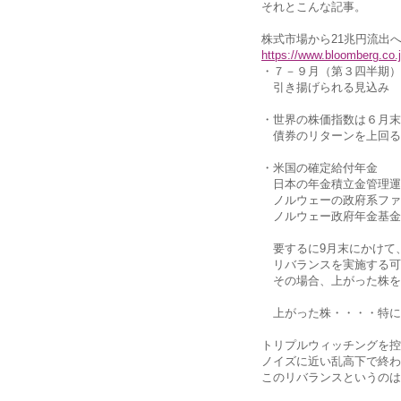
それとこんな記事。
株式市場から21兆円流出
https://www.bloomberg.co
・７－９月（第３四半期）
引き揚げられる見込み
・世界の株価指数は６月末
債券のリターンを上回る
・米国の確定給付年金
日本の年金積立金管理運
ノルウェーの政府系ファ
ノルウェー政府年金基金
要するに9月末にかけて
リバランスを実施する可
その場合、上がった株を
上がった株・・・・特に
トリプルウィッチングを控
ノイズに近い乱高下で終わ
このリバランスというのは