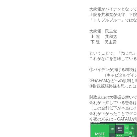
大統領がバイデンとなって
上院を共和党が死守、下院
「トリプルブルー」ではな
大統領 民主党
上 院 共和党
下 院 民主党
ということで、「ねじれ」
これがなにを意味している
①バイデンが掲げる増税は
（キャピタルゲイン増
②GAFAMなどへの規制も
③財政拡張路線も思ったほ
財政支出の大盤振る舞いで
金利が上昇している懸念は
（この金利低下が本当にそ
金利が下がったことでグロ
今夜の米株は～GAFAMが