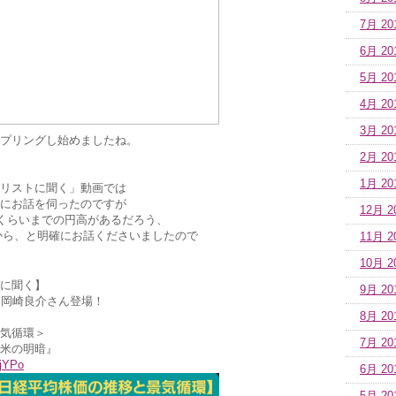
7月 20
6月 20
5月 20
4月 20
3月 20
プリングし始めましたね。
2月 20
1月 20
リストに聞く」動画では
にお話を伺ったのですが
12月 2
円くらいまでの円高があるだろう、
から、と明確にお話くださいましたので
11月 2
10月 2
に聞く】
9月 20
 岡崎良介さん登場！
8月 20
気循環＞
7月 20
米の明暗』
OjYPo
6月 20