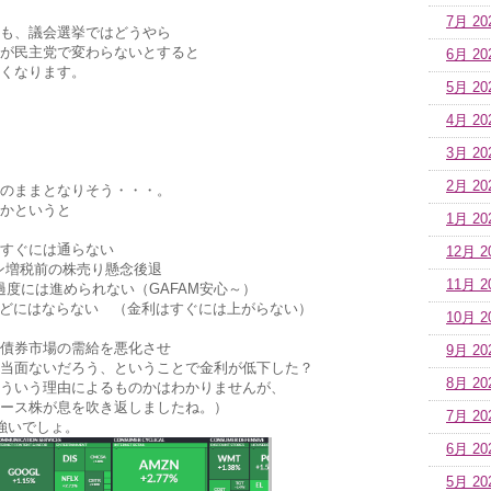
7月 20
も、議会選挙ではどうやら
が民主党で変わらないとすると
6月 20
くなります。
5月 20
4月 20
3月 20
2月 20
のままとなりそう・・・。
かというと
1月 20
すぐには通らない
12月 2
税前の株売り懸念後退
11月 2
過度には進められない（GAFAM安心～）
どにはならない （金利はすぐには上がらない）
10月 2
債券市場の需給を悪化させ
9月 20
当面ないだろう、ということで金利が低下した？
8月 20
ういう理由によるものかはわかりませんが、
ース株が息を吹き返しましたね。）
7月 20
強いでしょ。
6月 20
5月 20