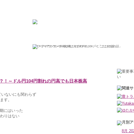
ひろこの“ボラタイル”な日々
フリーアナウンサー大橋ひろこのFXソロジー「ここだけの話」
2020年11月6日金曜日
？！～ドル円104円割れの円高でも日本株高
ていないにも関わらず
ます。
期にはいった
わりはない
8月 20