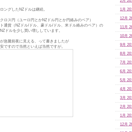
2月 20
ルでロングしたNZドルは継続。
1月 20
12月 2
クロス円（ユーロ円とかNZドル円とか円絡みのペア）
ト通貨（NZドル/ドル、豪ドル/ドル、米ドル絡みのペア）の
11月 2
NZドルを少し買い増ししています。
10月 2
が急騰前夜に見える、って書きましたが
9月 20
安ですので当然といえば当然ですが。
8月 20
7月 20
6月 20
5月 20
4月 20
3月 20
2月 20
1月 20
12月 2