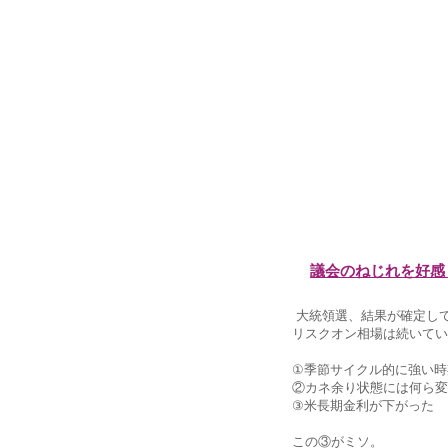
議会のねじれを好感
大統領選、結果が確定し
リスクオン相場は続いてい
①季節サイクル的に強い時
②カネ余り状態には何ら変
③米長期金利が下がった
この③がミソ。