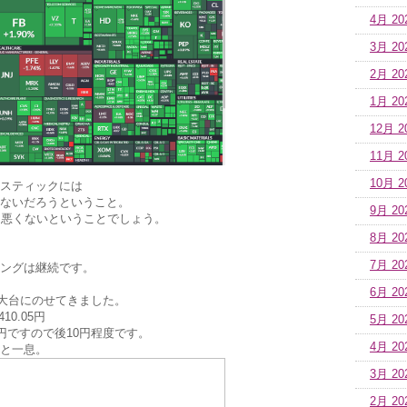
4月 20
3月 20
2月 20
1月 20
12月 2
11月 2
10月 2
スティックには
ないだろうということ。
9月 20
ては悪くないということでしょう。
8月 20
7月 20
のロングは継続です。
6月 20
の大台にのせてきました。
410.05円
5月 20
15円ですので後10円程度です。
4月 20
と一息。
3月 20
2月 20