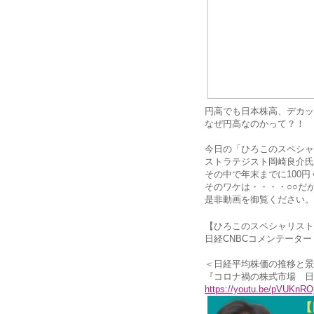
円高でも日本株高、デカッ
なぜ円高なのかって？！
今日の「ひろこのスペシャ
ストラテジスト岡崎良介氏
その中で年末までに100
そのワケは・・・・○○だ
是非動画を御覧ください。
【ひろこのスペシャリスト
日経CNBCコメンテーター
＜日経平均株価の推移と景
『コロナ禍の株式市場 日
https://youtu.be/pVUKnR