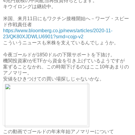
4兆円規模の中間配当再投資待ちとします。
キウイロングは継続中。
米国、来月11日にもワクチン接種開始へ－ワープ・スピー
ド作戦責任者
https://www.bloomberg.co.jp/news/articles/2020-11-
23/QK80XJDWLU6901?srnd=cojp-v2
こういうニュースも米株を支えているんでしょうか。
今夜ゴールドが1850ドルの下限サポートを下抜け。
機関投資家rがETFから資金を引き上げているようですが
案ずることなかれ、この時期下げるのはここ10年あまりの
アノマリー。
安値をひきつけての買い場探しじゃないかな。
この動画でゴールドの年末年始アノマリーについて