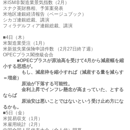
米ISM非製造業景気指数（2月）
スナク英財務相、予算案発表
米地区連銀経済報告（ベージュブック）
シカゴ連銀総裁、講演
フィラデルフィア連銀総裁、講演
■4日（木）
米製造業受注（1月）
米新規失業保険申請件数 （2月27日終了週）
OPECプラス閣僚級会合
■OPECプラスが原油高を受けて4月から減産幅を縮
小する思惑が。
もし、減産枠を縮小すれば（減産する量を減らす
＝増産）
原油が下落する可能性。
金利上昇でインフレ懸念が高まっていた、とする
ならば
原油安は悪いことではないという受け止め方にな
るかも。
■5日（金）
米貿易収支（1月）
米雇用統計（2月）