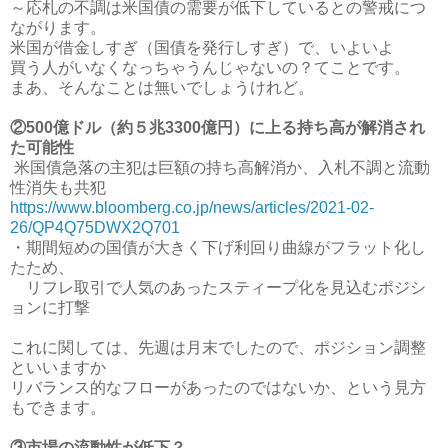
～応札の不調は米国債の需要が低下しているとの警戒につ
ながります。
米国が借金しすぎ（国債を発行しすぎ）で、いよいよ
買う人がいなくなっちゃうんじゃないの？てことです。
まあ、そんなことは無いでしょうけれど。
②500億ドル（約５兆3300億円）に上る持ち高が解消され
た可能性
米国債急落の主犯は巨額の持ち高解消か、入札不調と流動
性消失も共犯
https://www.bloomberg.co.jp/news/articles/2021-02-
26/QP4Q75DWX2Q701
・期間短めの国債が大きく下げ利回り曲線がフラット化し
たため、
リフレ取引で人気のあったスティープ化を見込むポジシ
ョンに打撃
これに関しては、先週は月末でしたので、ポジション調整
といいますか
リバランス的なフローがあったのではないか、という見方
もできます。
③市場の流動性が低下？