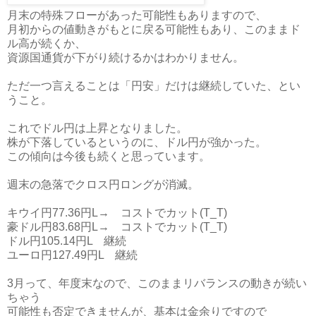
月末の特殊フローがあった可能性もありますので、
月初からの値動きがもとに戻る可能性もあり、このままド
ル高が続くか、
資源国通貨が下がり続けるかはわかりません。
ただ一つ言えることは「円安」だけは継続していた、とい
うこと。
これでドル円は上昇となりました。
株が下落しているというのに、ドル円が強かった。
この傾向は今後も続くと思っています。
週末の急落でクロス円ロングが消滅。
キウイ円77.36円L→ コストでカット(T_T)
豪ドル円83.68円L→ コストでカット(T_T)
ドル円105.14円L 継続
ユーロ円127.49円L 継続
3月って、年度末なので、このままリバランスの動きが続い
ちゃう
可能性も否定できませんが、基本は金余りですので