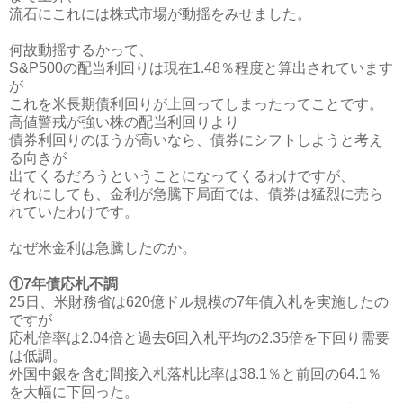
流石にこれには株式市場が動揺をみせました。
何故動揺するかって、
S&P500の配当利回りは現在1.48％程度と算出されています
が
これを米長期債利回りが上回ってしまったってことです。
高値警戒が強い株の配当利回りより
債券利回りのほうが高いなら、債券にシフトしようと考え
る向きが
出てくるだろうということになってくるわけですが、
それにしても、金利が急騰下局面では、債券は猛烈に売ら
れていたわけです。
なぜ米金利は急騰したのか。
①7年債応札不調
25日、米財務省は620億ドル規模の7年債入札を実施したの
ですが
応札倍率は2.04倍と過去6回入札平均の2.35倍を下回り需要
は低調。
外国中銀を含む間接入札落札比率は38.1％と前回の64.1％
を大幅に下回った。