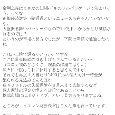
金利上昇はまさかの1.9兆ドルのフルパッケージで決まりそ
う、ってな
追加経済対策下院通過というニュースも在るんじゃないか
な。
大盤振る舞いパッケージなので1.9兆ドルからかなり減額さ
れるのでは？
というのが市場の見方でしたが、下院は満額で通過したの
ね。
これが上院で通るかどうか、ですが、
ここに最低時給の引き上げも含んでいるんだから
（コロナ禍のどさくさ、喫緊の課題ではない）
流石に上院はこれに反対すると思うんですが、
それでも再度１人当たり1400ドルの個人向け一時金が
配られる見込みであるほか
週４００ドルの失業保険を８月末まで支給するなど
個人家計の現金が増える政策であることから
株式市場にはポジティブ、という見方もありますよね。
ところが、イエレン財務長官はこんな事を言っています。