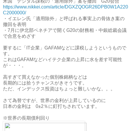
米国 デジタル課税の「適用除外」案を撤回 G20会合
https://www.nikkei.com/article/DGXZQOGR26DPB0W1A220
C2000000/
・イエレン氏「適用除外」と呼ばれる事実上の骨抜き案の
撤回を表明
・7月に伊北部ベネチアで開くG20の財務相・中銀総裁会議
で合意をめざす
要するに「IT企業」GAFAMなどに課税しようというもので
す。
これはGAFAMなどハイテク企業の上昇に水を差す可能性
が・・・。
高すぎて買えなかった個別株銘柄などは
長期的には拾うチャンスがきそうです。
ただ、インデックス投資はちょっと難しいかな。。。
さて為替ですが、世界の金利が上昇しているのに
日本の金利は 0±2％に釘打ちされています。
※世界の長期債利回り