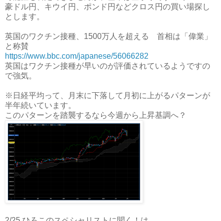
豪ドル円、キウイ円、ポンド円などクロス円の買い場探し
とします。
英国のワクチン接種、1500万人を超える 首相は「偉業」
と称賛
https://www.bbc.com/japanese/56066282
英国はワクチン接種が早いのが評価されているようですの
で強気。
※日経平均って、月末に下落して月初に上がるパターンが
半年続いています。
このパターンを踏襲するなら今週から上昇基調へ？
2/25 ひろこのスペシャリストに聞く！は