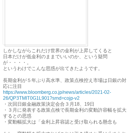
しかしながらこれだけ世界の金利が上昇してくると
日本だけが低金利のままでいいのか、という疑問
が・・・・。
というわけでこんな思惑が出てきたようです。
長期金利が５年ぶり高水準、政策点検控え市場は日銀の対
応に注目
https://www.bloomberg.co.jp/news/articles/2021-02-
26/QP3TMIT0G1L901?srnd=cojp-v2
・次回日銀金融政策決定会合３月18、19日
・３月に発表する政策点検で長期金利の変動許容幅を拡大
するとの思惑
・変動幅拡大は「金利上昇容認と受け取られる懸念も