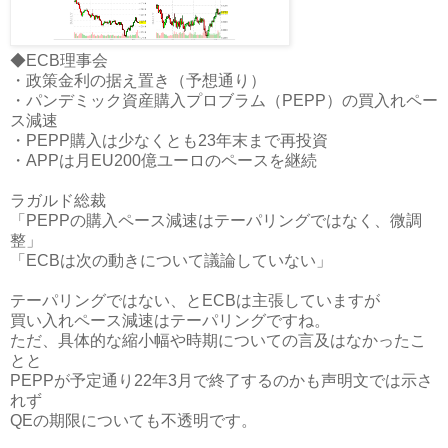
◆ECB理事会
・政策金利の据え置き（予想通り）
・パンデミック資産購入プロブラム（PEPP）の買入れペー
ス減速
・PEPP購入は少なくとも23年末まで再投資
・APPは月EU200億ユーロのペースを継続
ラガルド総裁
「PEPPの購入ペース減速はテーパリングではなく、微調
整」
「ECBは次の動きについて議論していない」
テーパリングではない、とECBは主張していますが
買い入れペース減速はテーパリングですね。
ただ、具体的な縮小幅や時期についての言及はなかったこ
とと
PEPPが予定通り22年3月で終了するのかも声明文では示さ
れず
QEの期限についても不透明です。