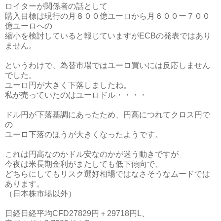
ロイターが関係者の話として
購入目標は現行の月８００億ユーロから月６００ー７００
億ユーロへの
縮小を検討していると報じていますがECBの発表ではあり
ません。
というわけで、為替市場ではユーロ買いには反応しません
でした。
ユーロ円が大きく下落しましたね。
私が売っていたのはユーロドル・・・・
ドル円が下落基調にあったため、円高につれてクロス円で
の
ユーロ下落のほうが大きくなったようです。
これは円高なのかドル安なのかが迷う動きですが
今夜は米長期金利がまたしても低下傾向で、
どちらにしてもリスク選好相場ではなさそうなムードでは
あります。
（日本株市場以外）
日経日経平均CFD27829円＋29718円L、