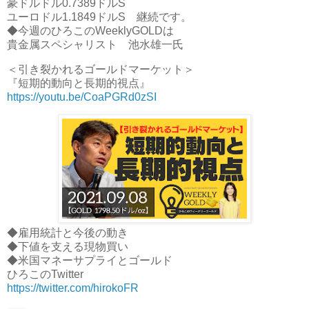
豪ドルドル0.7389ドルS
ユーロドル1.1849ドルS 継続です。
◆今週のひろこのWeeklyGOLDは
貴金属スペシャリスト 池水雄一氏
＜引き裂かれるゴールドマーケット＞
『短期的動向と長期的視点』
https://youtu.be/CoaPGRd0zSI
◆雇用統計と今後の動き
◆下値を支える現物買い
◆米国マネーサプライとゴールド
ひろこのTwitter
https://twitter.com/hirokoFR