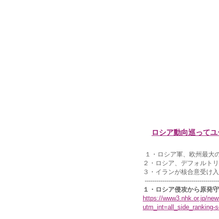
ロシア動向巡ってユ
１・ロシア軍、欧州最大
２・ロシア、デフォルトリ
３・イランが核合意受け入
--------------------------------------
１・ロシア侵攻から原発守
https://www3.nhk.or.jp/n
utm_int=all_side_ranking-s