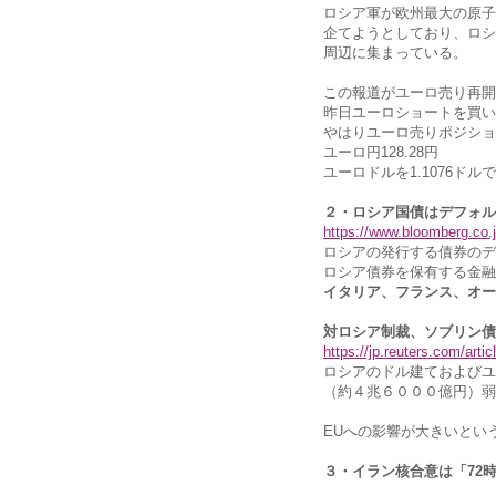
ロシア軍が欧州最大の原子
企てようとしており、ロシ
周辺に集まっている。
この報道がユーロ売り再開
昨日ユーロショートを買い
やはりユーロ売りポジショ
ユーロ円128.28円
ユーロドルを1.1076ド
２・ロシア国債はデフォル
https://www.bloomberg.co
ロシアの発行する債券のデ
ロシア債券を保有する金融
イタリア、フランス、オー
対ロシア制裁、ソブリン債
https://jp.reuters.com/ar
ロシアのドル建ておよびユ
（約４兆６０００億円）弱
EUへの影響が大きいとい
３・イラン核合意は「72