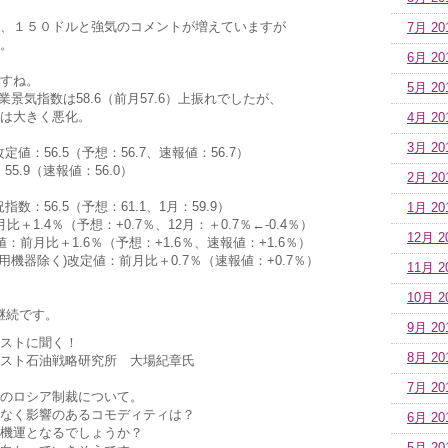
、１５０ドルと強気のコメントが増えていますが
7月 20
。
6月 20
すね。
5月 20
業景気指数は58.6（前月57.6）上振れでしたが、
は大きく悪化。
4月 20
3月 20
値：56.5（予想：56.7、速報値：56.7）
5.9（速報値：56.0）
2月 20
数：56.5（予想：61.1、1月：59.9）
1月 20
＋1.4％（予想：+0.7％、12月：＋0.7％←-0.4％）
12月 2
前月比＋1.6％（予想：+1.6％、速報値：+1.6％）
用機器除く)改定値：前月比＋0.7％（速報値：+0.7％）
11月 2
10月 2
は継続です。
9月 20
ストに聞く！
8月 20
スト石油戦略研究所 大場紀章氏
7月 20
のロシア制裁について。
なく影響のあるコモディティは？
6月 20
機運となるでしょうか？