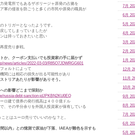
力発電所でもあるザポリージャ原発の占拠を
7月 20
ア軍の侵攻を防ごうと多くの市民や原発の職員が
6月 20
5月 20
のトリガーとなったようです。
戻してしまっていましたが
4月 20
ンは持っておきたいと思い
3月 20
ルで再度売り参戦。
2月 20
トか、クーポン支払いでも投資家の手に届かず
1月 20
.jp/news/articles/2022-03-03/R85O7JDWRGG601
フォルトによって
12月 2
機関には相応の損失が出る可能性があり
11月 2
ストリアあたりが影響がありそう。
10月 2
への影響どこまで深刻か
ticle/russia-debt-sanction-idJPKBN2KU0EQ
9月 20
ーロ建て債券の発行残高は４００億ドル
8月 20
で、その半分余りを外国人投資家が保有している
7月 20
うことはユーロ売りでいいのかな？と。
6月 20
時間以内」との憶測で原油が下落、IAEAが難色を示すも
5月 20