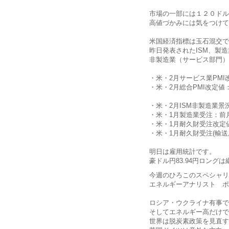
市場の一部には１２０ドル
高値づかみには気をつけて
米国経済指標は玉石混交で
昨日発表されたISM、製造
非製造業（サービス部門）
・米・2月サービス業PMI改定
・米・2月総合PMI改定値：5
・米・2月ISM非製造業景況指
・米・1月製造業受注：前月比
・米・1月耐久財受注改定値：
・米・1月耐久財受注(輸送
明日は雇用統計です。
豪ドル円83.94円ロング
今週のひろこのスペシャリ
エネルギーアナリスト ポ
ロシア・ウクライナ有事で
そしてエネルギー高だけで
世界は脱炭素政策を見直す