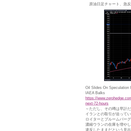
原油日足チャート、急反
Oil Slides On Speculation 
IAEA Balks
https://www.zerohedge.com/e
next-72-hours
～ただし、その噂は早計だ
イランとの取引が迫ってい
ロイターとブルームバーグ
濃縮ウランの在庫を増やし
違反したままだという見出