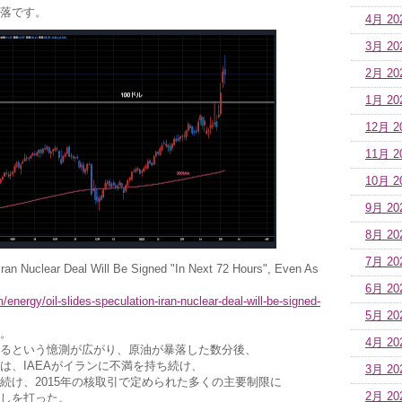
落です。
4月 20
3月 20
2月 20
1月 20
12月 2
11月 2
10月 2
9月 20
8月 20
7月 20
Iran Nuclear Deal Will Be Signed "In Next 72 Hours", Even As
6月 20
nergy/oil-slides-speculation-iran-nuclear-deal-will-be-signed-
5月 20
。
4月 20
るという憶測が広がり、原油が暴落した数分後、
は、IAEAがイランに不満を持ち続け、
3月 20
続け、2015年の核取引で定められた多くの主要制限に
2月 20
しを打った。