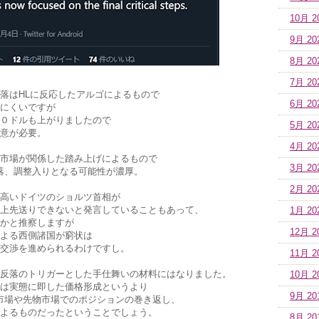
10月 2
9月 20
8月 20
7月 20
落はHLに反応したアルゴによるもので
6月 20
にくいですが
０ドルも上がりましたので
5月 20
意が必要。
4月 20
市場が関係した踏み上げによるもので
3月 20
落、調整入りとなる可能性が濃厚。
2月 20
高いドイツのショルツ首相が
上先送りできないと発言していることもあって、
1月 20
かと推察しますが
12月 2
よる西側諸国が窮状は
交渉を進められるわけですし。
11月 2
反落のトリガーとした手仕舞いの材料にはなりました。
10月 2
は実態に即した価格形成というより
9月 20
市場や先物市場でのポジションの巻き返し、
よるものだったということでしょう。
8月 20