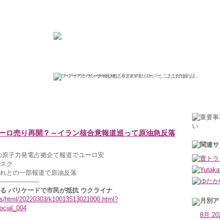
ひろこの“ボラタイル”な日々
フリーアナウンサー大橋ひろこのFXソロジー「ここだけの話」
2022年3月4日金曜日
ーロ売り再開？～イラン核合意報道巡って原油急反落
の原子力発電占拠企て報道でユーロ安
スク
れとの一部報道で原油反落
--------------------
る バリケードで市民が抵抗 ウクライナ
ews/html/20220303/k10013513021000.html?
ocial_004
8月 20