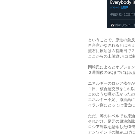
ということで、原油の急反
再合意がなされるとは考え
流石に原油は３営業日で２
ここからの上値追いには注
岡崎氏によるとオプション
２週間後のSQまでには反
エネルギーのロシア依存が
１日、核合意交渉をこれ以
このような噂が広がったの
エネルギー不足、原油高に
イラン側にとっては優位に
ただ、噂のレベルでも原油
それだけ、足元の原油急騰
ロシア制裁を懸念したOP
アンワインドの踏み上げに