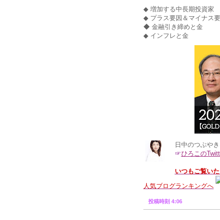
◆ 増加する中長期投資家
◆ プラス要因＆マイナス
◆ 金融引き締めと金
◆ インフレと金
日中のつぶやき
☞
ひろこのTwitt
いつもご覧いた
人気ブログランキングへ
投稿時刻 4:06