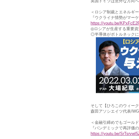
英国ドイツは意外な方向へ
＜ロシア制裁とエネルギー
『ウクライナ情勢がマーケ
https://youtu.be/KPxFcE
◎ロシアが生産する重要資
◎半導体がボトルネックに
そして【ひろこのウィーク
森田アソシエイツ代表/WG
＜金融引締めでもゴールド
『パンデミックで再評価の
https://youtu.be/SrTsrvwI5