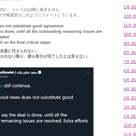
1月 20
内に、というのは噂に過ぎません。
ティブザ報道官がこのようにツイートしています。
12月 2
11月 2
es not substitute good agreement.
s done, until all the outstanding remaining issues are
10月 2
eeded.
on the final critical steps.
9月 20
合意に代えられない。
8月 20
されない限り、誰も取引が完了したとは言えない。
7月 20
6月 20
5月 20
4月 20
3月 20
2月 20
1月 20
12月 2
11月 2