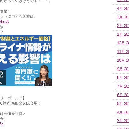
5月 20
向かっていきそうです・・・。
4月 20
価格＞
ットに与える影響は』
3月 20
2RkmA
2月 20
源
？
1月 20
12月 2
11月 2
10月 2
9月 20
8月 20
7月 20
6月 20
リーゴールド】
C顧問 森田隆大氏登場！
5月 20
4月 20
は高値を維持＞
金』
3月 20
Zc