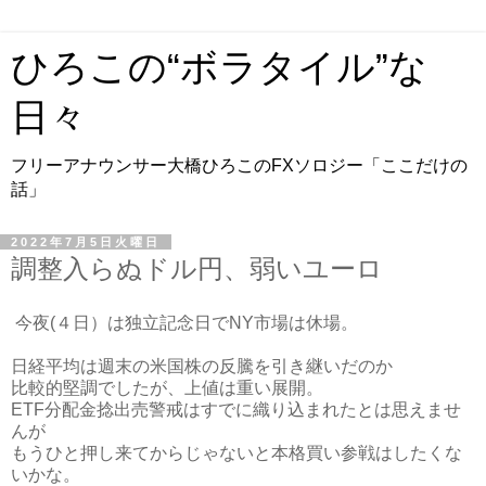
ひろこの“ボラタイル”な
日々
フリーアナウンサー大橋ひろこのFXソロジー「ここだけの
話」
2022年7月5日火曜日
調整入らぬドル円、弱いユーロ
今夜(４日）は独立記念日でNY市場は休場。
日経平均は週末の米国株の反騰を引き継いだのか
比較的堅調でしたが、上値は重い展開。
ETF分配金捻出売警戒はすでに織り込まれたとは思えませ
んが
もうひと押し来てからじゃないと本格買い参戦はしたくな
いかな。