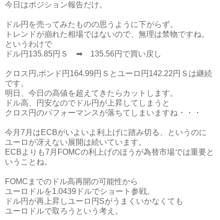
今日はポジション報告だけ。
ドル円を売ってみたものの思うように下がらず。
トレンドが崩れた相場ではないので、無理は禁物ですね。
というわけで
ドル円135.85円Ｓ ➡ 135.56円で買い戻し
クロス円,ポンド円164.99円Ｓとユーロ円142.22円Ｓは継続
です。
明日、今日の高値を超えてきたらカットします。
ドル高、円安なのでドル円が上昇してしまうと
クロス円のパフォーマンスが落ちてしまいますね・・・
今月7月はECBがいよいよ利上げに踏み切る、というのに
ユーロが冴えない展開は続いています。
ECBよりも7月FOMCの利上げのほうが為替市場では重要と
いうことね。
FOMCまでのドル高再開の可能性から
ユーロドルを1.0439ドルでショート参戦。
ドル円が再上昇しユーロ円Sがうまくいかなくても
ユーロドルで取ろうという考え。