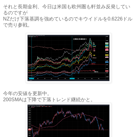
それと長期金利、今日は米国も欧州圏も軒並み反発してい
るのですが
NZだけ下落基調を強めているのでキウイドルを0.6226ドル
で売り参戦。
今年の安値を更新中。
200SMAは下降で下落トレンド継続かと。