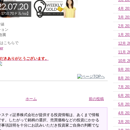
5月 20
4月 20
3月 20
安値
2月 20
ション
急騰
1月 20
はこちらで
12月 2
er
11月 2
だきありがとうございます。
10月 2
9月 20
8月 20
7月 20
6月 20
ホーム
前の投稿
5月 20
4月 20
ラスティ証券株式会社が提供する投資情報は、あくまで情報
です。したがって銘柄の選択、売買価格などの投資にかかる
3月 20
要事項説明を十分にお読みいただき投資家ご自身の判断でな