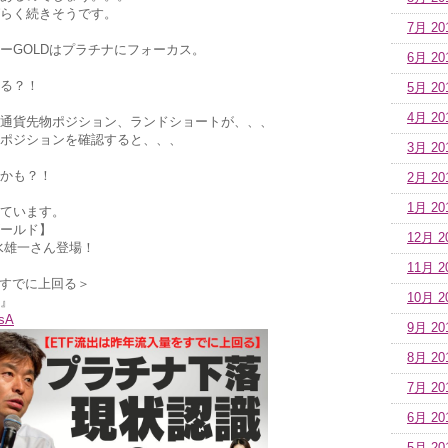
らく続きそうです。
7月 20
ーGOLDはプラチナにフォーカス。
6月 20
る？！
5月 20
4月 20
M通貨先物ポジション、ランドショートが、、、
ポジションを確認すると、、、
3月 20
かも？！
2月 20
1月 20
ています。
ールド】
12月 2
水雄一さん登場！
11月 2
をすでに上回る＞
10月 2
』
-sA
9月 20
8月 20
7月 20
6月 20