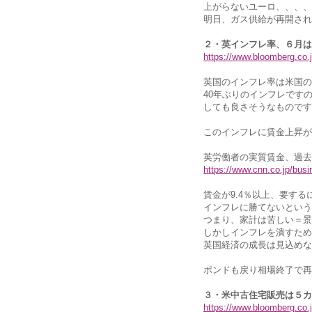
上がらないユーロ、、、、
明日、ガス供給が再開され
２・英インフレ率、６月は9
https://www.bloomberg.co
英国のインフレ率は米国の前
40年ぶりのインフレです
しても良さそうなものです
このインフレに賃金上昇が
英労働者の実質賃金、過去
https://www.cnn.co.jp/bus
賃金が9.4％以上、要する
インフレに勝てないという
つまり、家計は苦しい＝景
しかしインフレを潰すため
英国経済の成長は見込めな
ポンドも戻り相場終了で再
３・米中古住宅販売は５カ
https://www.bloomberg.co