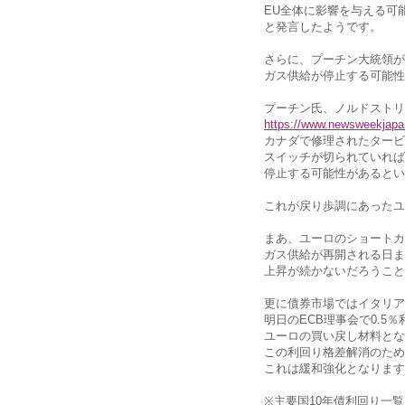
EU全体に影響を与える可
と発言したようです。
さらに、プーチン大統領が
ガス供給が停止する可能性
プーチン氏、ノルドストリ
https://www.newsweekjapa
カナダで修理されたタービ
スイッチが切られていれば
停止する可能性があるとい
これが戻り歩調にあったユ
まあ、ユーロのショートカ
ガス供給が再開される日ま
上昇が続かないだろうこと
更に債券市場ではイタリア
明日のECB理事会で0.5
ユーロの買い戻し材料とな
この利回り格差解消のため
これは緩和強化となります
※主要国10年債利回り一