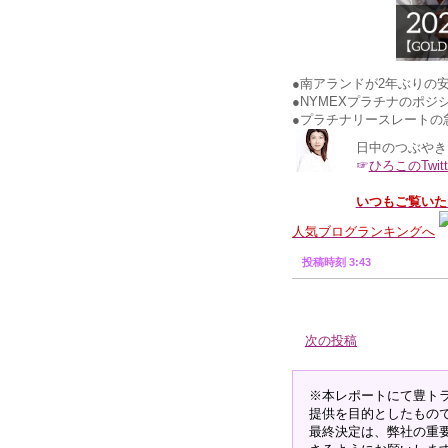
●南アランドが2年ぶりの
●NYMEXプラチナのポジ
●プラチナリースレートの
日中のつぶやき
☞
ひろこのTwitt
いつもご覧いた
人気ブログランキングへ
投稿時刻 3:43
次の投稿
※本レポートにて豊ト
提供を目的としたもの
最終決定は、弊社の重