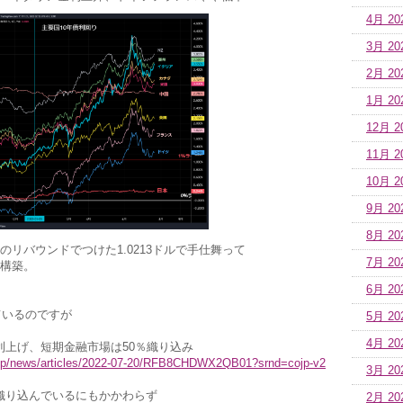
4月 20
3月 20
2月 20
1月 20
12月 2
11月 2
10月 2
9月 20
8月 20
後のリバウンドでつけた1.0213ドルで手仕舞って
7月 20
構築。
6月 20
ているのですが
5月 20
4月 20
ト利上げ、短期金融市場は50％織り込み
.jp/news/articles/2022-07-20/RFB8CHDWX2QB01?srnd=cojp-v2
3月 20
％織り込んでいるにもかかわらず
2月 20