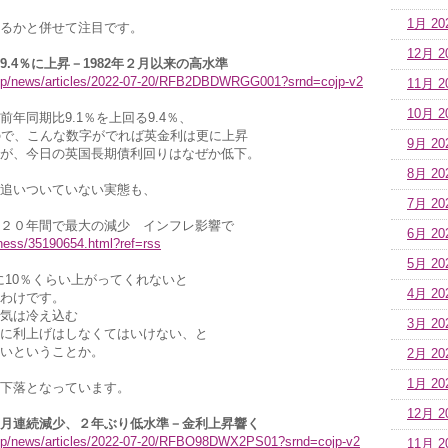
1月 20
るかと併せて注目です。
12月 2
.4％に上昇－1982年２月以来の高水準
.jp/news/articles/2022-07-20/RFB2DBDWRGG001?srnd=cojp-v2
11月 2
10月 2
年同期比9.1％を上回る9.4％、
ので、こんな数字がでれば英金利は更に上昇
9月 20
が、今日の英国長期債利回りはなぜか低下。
8月 20
追いついていない実態も、
7月 20
２０年間で最大の減少 インフレ影響で
6月 20
iness/35190654.html?ref=rss
5月 20
に10％くらい上がってくれないと
4月 20
わけです。
気は冷え込む
3月 20
に利上げはしなくてはいけない、と
いということか。
2月 20
1月 20
下落となっています。
12月 2
月連続減少、２年ぶり低水準－金利上昇響く
.jp/news/articles/2022-07-20/RFBO98DWX2PS01?srnd=cojp-v2
11月 2