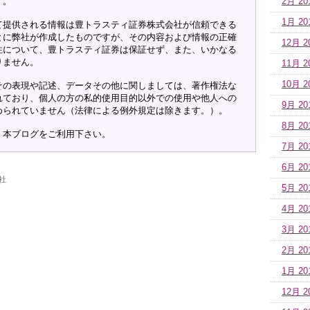
す。
2月 20
1月 20
て提供される情報は豊トラスティ証券株式会社が信頼できる
とに弊社が作成したものですが、その内容および情報の正確
12月 2
性について、豊トラスティ証券は保証せず、また、いかなる
りません。
11月 2
10月 2
その表現や記述、データその他に関しましては、著作権法な
れており、個人の方の私的使用目的以外での使用や他人への
9月 20
められていません（法律による例外規定は除きます。）。
8月 20
、本ブログをご利用下さい。
7月 20
6月 20
社
5月 20
4月 20
3月 20
2月 20
1月 20
12月 2