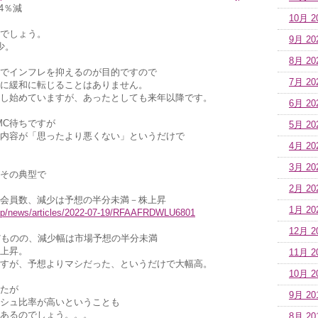
4％減
10月 2
でしょう。
9月 20
少。
8月 20
でインフレを抑えるのが目的ですので
7月 20
内に緩和に転じることはありません。
し始めていますが、あったとしても来年以降です。
6月 20
MC待ちですが
5月 20
内容が「思ったより悪くない」というだけで
4月 20
3月 20
その典型で
2月 20
会員数、減少は予想の半分未満－株上昇
1月 20
.jp/news/articles/2022-07-19/RFAAFRDWLU6801
12月 2
だものの、減少幅は市場予想の半分未満
上昇。
11月 2
すが、予想よりマシだった、というだけで大幅高。
10月 2
たが
9月 20
シュ比率が高いということも
あるのでしょう。。。
8月 20