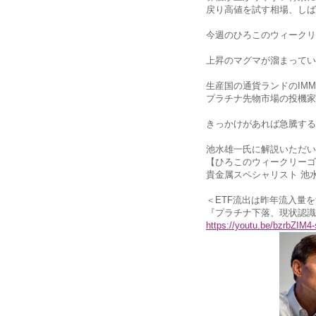
戻り高値を試す相場、しば
今週のひろこのウィークリ
上昇のマグマが溜まってい
生産国の通貨ランドのIM
プラチナ先物市場の投機家
きっかけがあれば急騰する
池水雄一氏に解説いただい
【ひろこのウィークリーゴ
貴金属スペシャリスト 池
＜ETF流出は昨年流入量
『プラチナ下落、現状認識
https://youtu.be/bzrbZIM4