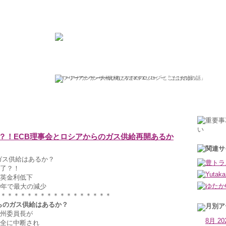
ひろこの“ボラタイル”な日々
フリーアナウンサー大橋ひろこのFXソロジー「ここだけの話」
2022年7月21日木曜日
？！ECB理事会とロシアからのガス供給再開あるか
ガス供給はあるか？
了？！
英金利低下
0年で最大の減少
＊＊＊＊＊＊＊＊＊＊＊＊＊＊＊＊＊
らのガス供給はあるか？
州委員長が
8月 20
全に中断され