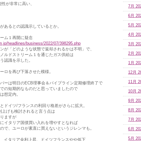
能性が非常に高い、
7月 20
6月 20
5月 20
があるとの認識示しているとか。
4月 20
ーム１再開に疑念
n.jp/headlines/business/2022/07/398295.php
3月 20
ンが「どのような状態で返却されるかは不明」で、
2月 20
ノルドストリーム１を通じたガス供給は
う認識を示した。
1月 20
ーロを再び下落させた模様。
12月 2
11月 2
バーは明日のECB理事会＆パイプライン定期修理終了で
での短期的なものだと思っていましたので
10月 2
は想定内。
9月 20
とドイツ/フランスの利回り格差がさらに拡大。
8月 20
％利上げも検討されると言う点は
りますが
7月 20
にイタリア国債買い入れを増やすとなれば
ので、ユーロが素直に買えないというジレンマも。
6月 20
5月 20
覧 イタリア金利上昇、ドイツフランスやや低下