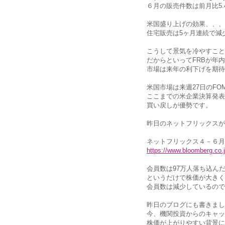
６月の販売件数は前月比5.
米国盛り上げの効果、、、
住宅販売は5ヶ月連続で減
こうして景気を冷やすこと
だからといってFRBが年
市場は来年の利下げを期待
米国市場は来週27日のFO
ここまでの米企業決算発表
買い戻しが優勢です。
昨日のネットフリックスが
ネットフリックス４－６月
https://www.bloomberg.co
会員数は97万人落ち込ん
というだけで株価が大きく
会員数は減少しているので
昨日のブログにも書きまし
今、機関投資からのキャッ
株価が上がりやすい背景に