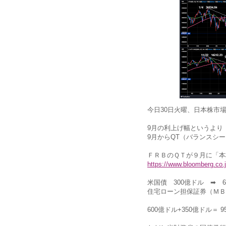
今日30日火曜、日本株市
9月の利上げ幅というより（
9月からQT（バランスシ
ＦＲＢのＱＴが９月に「本
https://www.bloomberg.c
米国債 300億ドル ➡ 6
住宅ローン担保証券（ＭＢＳ
600億ドル+350億ドル＝ 