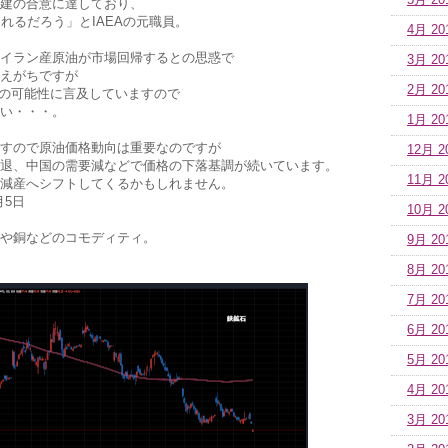
5月 20
建の合意に達しており、
れるだろう」とIAEAの元職員。
4月 20
イラン産原油が市場回帰するとの思惑で
3月 20
えがちですが
2月 20
産の可能性に言及していますので
い・・・。
1月 20
すので原油価格動向は重要なのですが
12月 2
退、中国の需要減などで価格の下落基調が続いています。
11月 2
減産へシフトしてくるかもしれません。
月5日
10月 2
や銅などのコモディティ。
9月 20
8月 20
7月 20
6月 20
5月 20
4月 20
3月 20