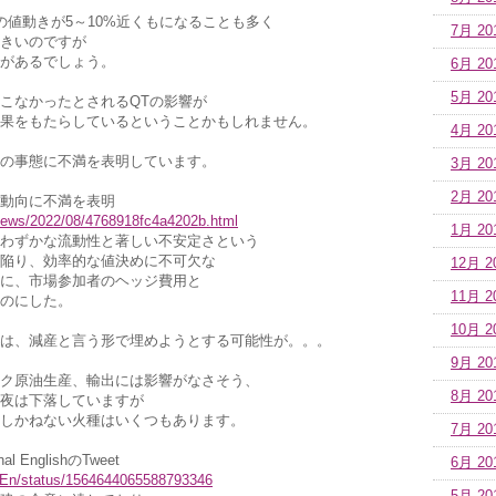
の値動きが5～10%近くもになることも多く
7月 20
きいのですが
があるでしょう。
6月 20
5月 20
こなかったとされるQTの影響が
果をもたらしているということかもしれません。
4月 20
の事態に不満を表明しています。
3月 20
2月 20
動向に不満を表明
iznews/2022/08/4768918fc4a4202b.html
1月 20
わずかな流動性と著しい不安定さという
陥り、効率的な値決めに不可欠な
12月 2
に、市場参加者のヘッジ費用と
11月 2
のにした。
10月 2
は、減産と言う形で埋めようとする可能性が。。。
9月 20
ク原油生産、輸出には影響がなさそう、
8月 20
夜は下落していますが
しかねない火種はいくつもあります。
7月 20
al EnglishのTweet
6月 20
tl_En/status/1564644065588793346