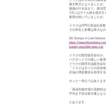
最大勢力となりましたが、
協議が行き詰まリ、政治空
7月にはサドル師を指示す
衝突が続いていましたが、
イラクはOPEC原油生産量
その存在と影響は甚大なの
Oil Slumps in Low-Volume 
https://www.bloomberg.com/
supply-possible-opec-cut
イラクの国営販売会社が、
バグダッドでの激しい衝突
イラクの国営石油販売会社
「イラクはすべての目的地
石油の増産要請を拒否する
ホッと一安心ではあります
「原油先物市場の流動性は
平均を下回る取引量となり
とあります。