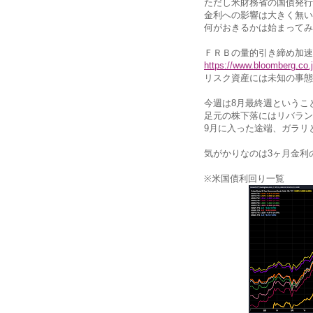
ただし米財務省の国債発行
金利への影響は大きく無い
何がおきるかは始まってみ
ＦＲＢの量的引き締め加速
https://www.bloomberg.c
リスク資産には未知の事態
今週は8月最終週というこ
足元の株下落にはリバラン
9月に入った途端、ガラリ
気がかりなのは3ヶ月金利
※米国債利回り一覧