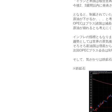
「イランと米国は核合意再
今後2、3週間以内に発表さ
となると、制裁されていた
原油が下がるか、、、と考
OPECはプラス諸国は減
原油が崩れるとも考えにく
インフレの指標ともなりま
趨勢としては世界の景気後
そろそろ産油国は増産から
次回OPECプラス会合は9
そして、気がかりは鉄鉱石
※鉄鉱石