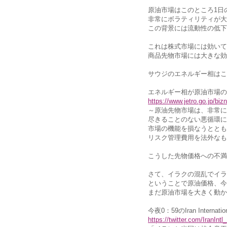
原油市場はこのところ1日
非常にボラティリティが大
この背景には流動性の低下
これは株式市場には効いて
商品先物市場には大きな効
サウジのエネルギー相はこ
エネルギー相が原油市場の
https://www.jetro.go.jp/b
～原油先物市場は、非常に
尽きることのない悪循環に
市場の機能を損なうととも
リスク管理費用を法外なも
こうした先物価格への不満
さて、イラクの混乱でイラ
ということで原油価格、今
まだ原油市場を大きく動か
今夜0：59のIran Internation
https://twitter.com/IranIn