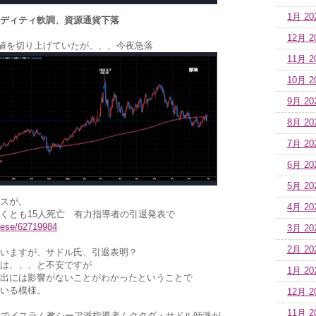
1月 20
ディティ軟調、資源通貨下落
12月 2
下値を切り上げていたが、、、今夜急落
11月 2
10月 2
9月 20
8月 20
7月 20
6月 20
5月 20
スが。
4月 20
くとも15人死亡 有力指導者の引退発表で
nese/62719984
3月 20
2月 20
いますが、サドル氏、引退表明？
は、、、と不安ですが
1月 20
出には影響がないことがわかったということで
いる模様。
12月 2
11月 2
選でイスラム教シーア派指導者ムクタダ・サドル師派が