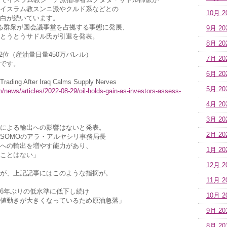
イスラム教スンニ派やクルド系などとの
10月 2
白が続いています。
る群衆が国会議事堂を占拠する事態に発展、
9月 20
とうとうサドル氏が引退を発表。
8月 20
2位（産油量日量450万バレル）
7月 20
です。
6月 20
Trading After Iraq Calms Supply Nerves
5月 20
news/articles/2022-08-29/oil-holds-gain-as-investors-assess-
4月 20
3月 20
による輸出への影響はないと発表。
2月 20
SOMOのアラ・アルヤシリ事務局長
への輸出を増やす能力があり、
1月 20
ことはない」
12月 2
が、上記記事にはこのような指摘が。
11月 2
6年ぶりの低水準に低下し続け
10月 2
値動きが大きくなっているため原油急落」
9月 20
8月 20