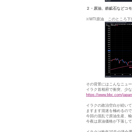
２・原油、鉄鉱石などコモ
※WTI原油 このところ
その背景にはこんなニュー
イラク首相府で衝突、少な
https://www.bbc.com/japa
イラクの政治空白が続いて
ますます混迷を極めるので
今回の混乱で原油生産、輸
今夜は原油価格が下落して
イラクは昨年10月の議会