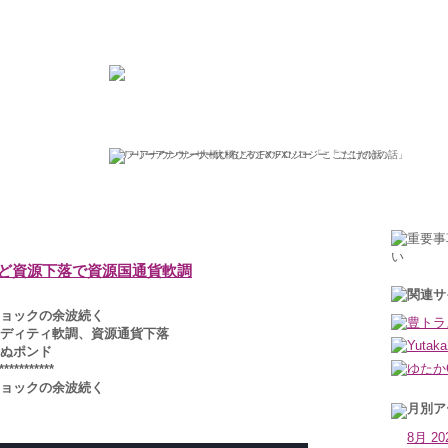
ひろこの“ボラタイル”な日々
フリーアナウンサー大橋ひろこのFXソロジー「ここだけの話」
2022年8月31日水曜日
ど資源下落で資源国通貨軟調
ョックの余波続く
ディティ軟調、資源通貨下落
ぬポンド
***********
ョックの余波続く
8月 20