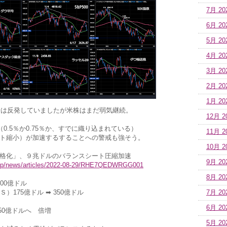
7月 20
6月 20
5月 20
4月 20
3月 20
2月 20
1月 20
場は反発していましたが米株はまだ弱気継続。
12月 2
0.5％か0.75％か、すでに織り込まれている）
11月 2
ート縮小）が加速するすることへの警戒も強そう。
10月 2
格化」、９兆ドルのバランスシート圧縮加速
9月 20
o.jp/news/articles/2022-08-29/RHE7QEDWRGG001
8月 20
00億ドル
）175億ドル ➡ 350億ドル
7月 20
6月 20
950億ドルへ 倍増
5月 20