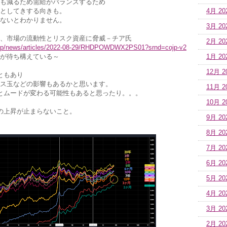
も減るため需給がバランスするため
としてきする向きも。
4月 20
ないとわかりません。
3月 20
、市場の流動性とリスク資産に脅威－チア氏
2月 20
o.jp/news/articles/2022-08-29/RHDPOWDWX2PS01?srnd=cojp-v2
が待ち構えている～
1月 20
12月 2
ともあり
ス玉などの影響もあるかと思います。
11月 2
とムードが変わる可能性もあると思ったり。。。
10月 2
の上昇が止まらないこと。
9月 20
8月 20
7月 20
6月 20
5月 20
4月 20
3月 20
2月 20