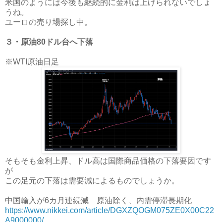
米国のようには今後も継続的に金利は上げられないでしょ
うね。
ユーロの売り場探し中。
３・原油80ドル台へ下落
※WTI原油日足
そもそも金利上昇、ドル高は国際商品価格の下落要因です
が
この足元の下落は需要減によるものでしょうか。
中国輸入が6カ月連続減 原油除く、内需停滞長期化
https://www.nikkei.com/article/DGXZQOGM075ZE0X00C22
A9000000/