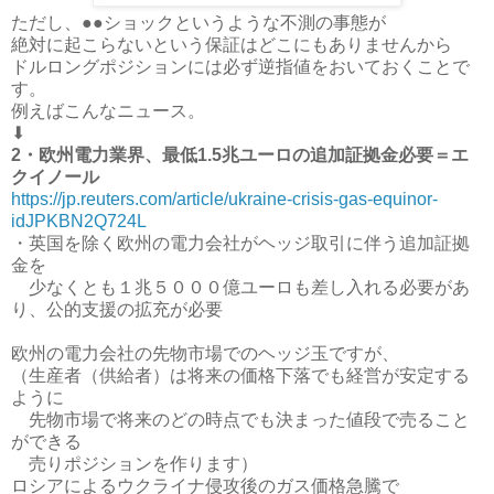
ただし、●●ショックというような不測の事態が
絶対に起こらないという保証はどこにもありませんから
ドルロングポジションには必ず逆指値をおいておくことで
す。
例えばこんなニュース。
⬇
2・欧州電力業界、最低1.5兆ユーロの追加証拠金必要＝エ
クイノール
https://jp.reuters.com/article/ukraine-crisis-gas-equinor-
idJPKBN2Q724L
・英国を除く欧州の電力会社がヘッジ取引に伴う追加証拠
金を
少なくとも１兆５０００億ユーロも差し入れる必要があ
り、公的支援の拡充が必要
欧州の電力会社の先物市場でのヘッジ玉ですが、
（生産者（供給者）は将来の価格下落でも経営が安定する
ように
先物市場で将来のどの時点でも決まった値段で売ること
ができる
売りポジションを作ります）
ロシアによるウクライナ侵攻後のガス価格急騰で