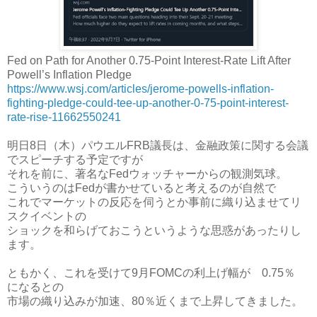
Fed on Path for Another 0.75-Point Interest-Rate Lift After
Powell’s Inflation Pledge
https://www.wsj.com/articles/jerome-powells-inflation-
fighting-pledge-could-tee-up-another-0-75-point-interest-
rate-rise-11662550241
明日8日（木）パウエルFRB議長は、金融政策に関する会議
でスピーチする予定ですが
それを前に、著名なFedウォッチャーからの観測気球。
こういうのはFedが書かせていると考えるのが自然で
これでマーケットの反応を伺うとか事前に織り込ませてリ
スクイベントの
ショックを和らげておこうというような思惑があったりし
ます。
ともかく、これを受けて9月FOMCの利上げ幅が 0.75％
になるとの
市場の織り込みが加速、80％近くまで上昇してきました。