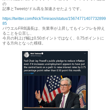
の
記事とTweetがドル高を加速させたようです。
https://twitter.com/NickTimiraos/status/15674771407732899
85
パウエルFRB議長は、失業率が上昇してもインフレを抑え
ることを公言し、
今月の利上げ幅は0.50ポイントではなく、0.75ポイントに
する方向となった模様。