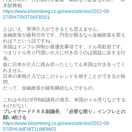
木財務相
https://www.bloomberg.co.jp/news/articles/2022-09-
07/RHTRI3T0AFB501
とはいえ、実弾介入ができるとも思えません。
金融政策が緩和方向です。円安が困るなら金融政策を変え
れば？という話ですね。
米国はインフレ抑制が最優先事項です。ドル高歓迎です。
つまりドル売り円買い介入に付き合うのは国益に反する行
為。
仮に日本が介入に踏み切ったとしても米国は付き合ってく
れません。
日本の単独介入ではこのトレンドを崩すことができるか疑
問。
だって、金融政策が緩和継続なんですもの。
これは今日のFRB副議長の発言。米国がドル売りなどする
わけがない。
ブレイナードＦＲＢ副議長、「必要な限り」インフレとの
闘い続ける
https://www.bloomberg.co.jp/news/articles/2022-09-
07/RHUMFWT1UM0W01