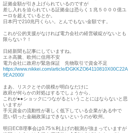
証拠金額が引き上げられているのですが
差し入れを迫られている証拠金は恐らく１兆５０００億ユ
ーロを超えているとか。
日本円で210兆円くらい。とんでもない金額です。
これが公的支援がなければ電力会社の経営破綻がないとも
限らない？！
日経新聞も記事にしていますね。
エネ高騰、欧州に信用不安
電力会社に政府が緊急保証 先物取引で資金不足
https://www.nikkei.com/article/DGKKZO64110810X00C22A
9EA2000/
まあ、リスクとその規模が明白なだけに
政府が何らかの対処はするでしょうから、
これが●●ショックにつながるということにはならないと思
いますが
手元資金の流動性が著しく低下している企業がある中で
思い切った金融政策はできないというのが欧州。
明日ECB理事会は0.75％利上げの観測が強まっていますが