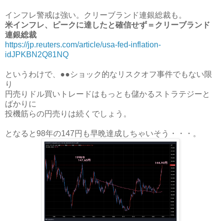
インフレ警戒は強い。クリーブランド連銀総裁も。
米インフレ、ピークに達したと確信せず＝クリーブランド
連銀総裁
https://jp.reuters.com/article/usa-fed-inflation-
idJPKBN2Q81NQ
というわけで、●●ショック的なリスクオフ事件でもない限
り
円売りドル買いトレードはもっとも儲かるストラテジーと
ばかりに
投機筋らの円売りは続くでしょう。
となると98年の147円も早晩達成しちゃいそう・・・。