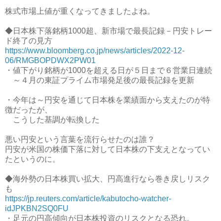
株式市場上値が重くなってきましたよね。
◆日本株下落銘柄1000超、新市場で最長記録－円安トレー
ド終了の見方
https://www.bloomberg.co.jp/news/articles/2022-12-
06/RMGBOPDWX2PW01
・値下がり銘柄が1000を超える日が５日まで６営業日連続
～４月の東証プライム市場発足後の最長記録を更新
・今年は～円安を通じて日本株を業績面から支えたのが特
徴だったが、
こうした基調が転換した
悪い円安という言葉を流行らせたのは誰？
円安が米国の株価下落に対して日本株の下支えとなってい
たというのに。
◆海外勢の日本株買い拡大、円高進行なら巻き戻しリスク
も
https://jp.reuters.com/article/kabutocho-watcher-
idJPKBN2SQ0FU
・足元の円高傾向が日本株投資のリスクとなる恐れ。