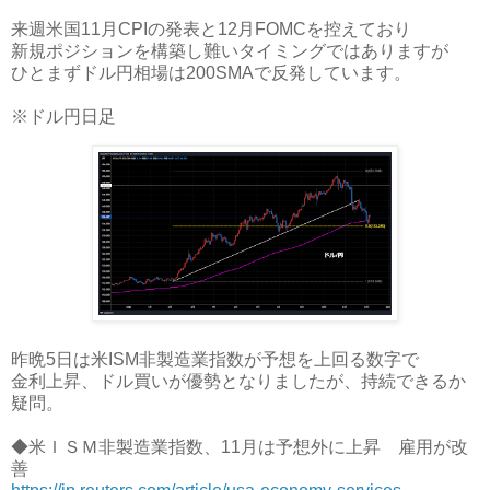
来週米国11月CPIの発表と12月FOMCを控えており
新規ポジションを構築し難いタイミングではありますが
ひとまずドル円相場は200SMAで反発しています。
※ドル円日足
昨晩5日は米ISM非製造業指数が予想を上回る数字で
金利上昇、ドル買いが優勢となりましたが、持続できるか
疑問。
◆米ＩＳＭ非製造業指数、11月は予想外に上昇 雇用が改
善