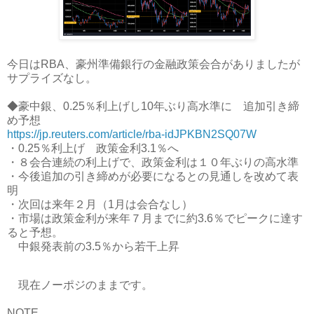
今日はRBA、豪州準備銀行の金融政策会合がありましたが
サプライズなし。
◆豪中銀、0.25％利上げし10年ぶり高水準に 追加引き締
め予想
https://jp.reuters.com/article/rba-idJPKBN2SQ07W
・0.25％利上げ 政策金利3.1％へ
・８会合連続の利上げで、政策金利は１０年ぶりの高水準
・今後追加の引き締めが必要になるとの見通しを改めて表
明
・次回は来年２月（1月は会合なし）
・市場は政策金利が来年７月までに約3.6％でピークに達す
ると予想。
中銀発表前の3.5％から若干上昇
現在ノーポジのままです。
NOTE