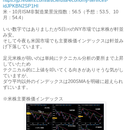
https://jp.reuters.com/article/usa-economy-services-
idJPKBN2SP1HI
米・10月ISM非製造業景況指数：56.5（予想：53.5、10
月：54.4）
いい数字ではありましたが5日㈪のNY市場では米株が軒並
み安。
そして今夜も米国市場でも主要株価インデックスは軒並み
げ下落しています。
足元米株が弱いのは単純にテクニカル分析の要所まで上昇
していたため
テクニカル的に上値を叩いてくる向きがありそうな気がし
ていますが、
ダウ平均以外のインデックスは200SMAを明確に超えられ
ずにいます。
※米株主要株価インデックス