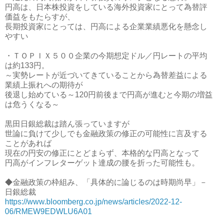
円高は、日本株投資をしている海外投資家にとって為替評
価益をもたらすが、
長期投資家にとっては、円高による企業業績悪化を懸念し
やすい
・ＴＯＰＩＸ５００企業の今期想定ドル／円レートの平均
は約133円。
～実勢レートが近づいてきていることから為替差益による
業績上振れへの期待が
後退し始めている～120円前後まで円高が進むと今期の増益
は危うくなる～
黒田日銀総裁は踏ん張っていますが
世論に負けて少しでも金融政策の修正の可能性に言及する
ことがあれば
現在の円安の修正にとどまらず、本格的な円高となって
円高がインフレターゲット達成の腰を折った可能性も。
◆金融政策の枠組み、「具体的に論じるのは時期尚早」－
日銀総裁
https://www.bloomberg.co.jp/news/articles/2022-12-
06/RMEW9EDWLU6A01