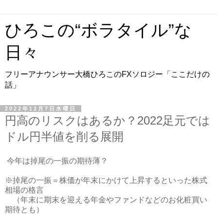
ひろこの“ボラタイル”な
日々
フリーアナウンサー大橋ひろこのFXソロジー「ここだけの
話」
2022年12月7日水曜日
円高のリスクはあるか？2022足元では
ドル円半値を削る展開
今年は掉尾の一振の期待薄？
※掉尾の一振＝株価が年末にかけて上昇するといった株式
相場の格言
（年末に期末を迎える年金やファンドなどのお化粧買い
期待とも）