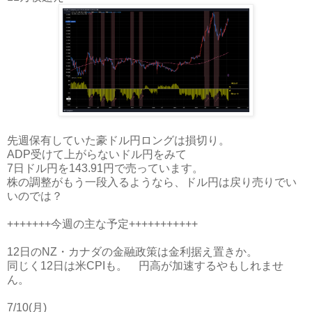
先週保有していた豪ドル円ロングは損切り。
ADP受けて上がらないドル円をみて
7日ドル円を143.91円で売っています。
株の調整がもう一段入るようなら、ドル円は戻り売りでい
いのでは？
+++++++今週の主な予定+++++++++++
12日のNZ・カナダの金融政策は金利据え置きか。
同じく12日は米CPIも。 円高が加速するやもしれませ
ん。
7/10(月)