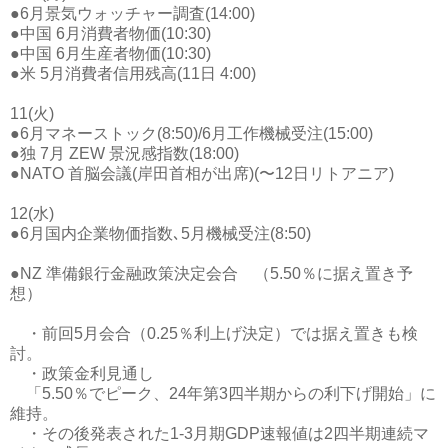
●6月景気ウォッチャー調査(14:00)
●中国 6月消費者物価(10:30)
●中国 6月生産者物価(10:30)
●米 5月消費者信用残高(11日 4:00)
11(火)
●6月マネーストック(8:50)/6月工作機械受注(15:00)
●独 7月 ZEW 景況感指数(18:00)
●NATO 首脳会議(岸田首相が出席)(〜12日リトアニア)
12(水)
●6月国内企業物価指数､5月機械受注(8:50)
●NZ 準備銀行金融政策決定会合 （5.50％に据え置き予
想）
・前回5月会合（0.25％利上げ決定）では据え置きも検
討。
・政策金利見通し
「5.50％でピーク、24年第3四半期からの利下げ開始」に
維持。
・その後発表された1-3月期GDP速報値は2四半期連続マ