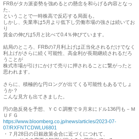
FRBがタカ派姿勢を強めるとの懸念を和らげる内容となっ
た、
ということで一時株高で反応する局面も。
しかし、失業率は5月より低下し労働市場の強さは続いてお
り
賃金の伸びは5月と比べて0.4％伸びています。
結局のところ、FRBの7月利上げは正当化されるだけでなく
利上げがさらに続く可能性、高金利が長期継続されるだろ
うことが
株式市場が引けにかけて売りに押されることに繋がったと
思われます。
さらに、積極的な円ロングが出てくる可能性もあるでしょ
うか？
こんな見方も出てきました。
円の急反発を予想、ＹＣＣ調整で９月末にドル136円も－Ｍ
ＵＦＧ
https://www.bloomberg.co.jp/news/articles/2023-07-
07/RXFNTCDWLU6801
・７月28日の日銀政策会合に近づくにつれて、