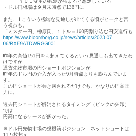
ＹＣＣ変更の観測が強まると想定している
・ドル円相場は９月末時点で136円に
また、⬇こういう極端な見通しが出てくる頃がピークと言
う視点も。
「ミスター円」榊原氏、１ドル＝160円割り込む円安進行も
https://www.bloomberg.co.jp/news/articles/2023-07-
06/RXE9ATDWRGG001
昨年の高値151円をも超えてくるという見通しも出てきたわ
けですが
通貨先物市場の円ショートポジションが
昨年のドル円の介入が入った9月時点よりも膨らんでいま
す。
この円ショートが巻き戻されるだけでも、かなりの円高圧
力に。
過去円ショートが解消されるタイミング（ピンクの矢印）
では
円高になるケースが多かった。
※ドル円先物市場の投機筋ポジション ネットショートは
11万枚超え