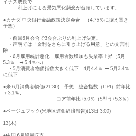
イナス成長で
利上げによる景気悪化懸念が台頭しています。
●カナダ 中央銀行金融政策決定会合 （4.75％に据え置き
予想）
・前回6月会合で3会合ぶりの利上げ決定。
・声明では「金利をさらに引き上げる用意」との文言削
除
・6月雇用統計悪化 雇用者数増加も失業率上昇（5月
5.3％ ➡ 5.4％へ）
・5月消費者物価指数大きく低下 4月4.4％ ➡ 5月3.4％
に低下
●米 6月消費者物価(21:30) 予想 総合指数（CPI）前年比
＋3.1％、
コア前年比+5.0％（5型う+5.3％）
●ベージュブック(米地区連銀経済報告)(13日 3:00)
13(木)
●中国 6月貿易収支