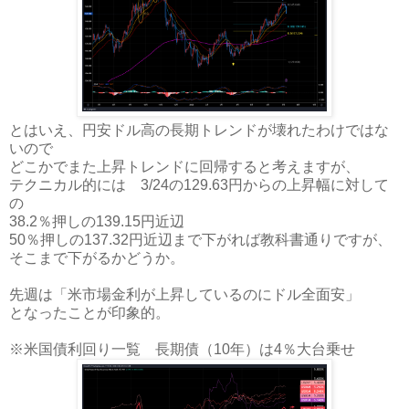
とはいえ、円安ドル高の長期トレンドが壊れたわけではな
いので
どこかでまた上昇トレンドに回帰すると考えますが、
テクニカル的には 3/24の129.63円からの上昇幅に対して
の
38.2％押しの139.15円近辺
50％押しの137.32円近辺まで下がれば教科書通りですが、
そこまで下がるかどうか。
先週は「米市場金利が上昇しているのにドル全面安」
となったことが印象的。
※米国債利回り一覧 長期債（10年）は4％大台乗せ