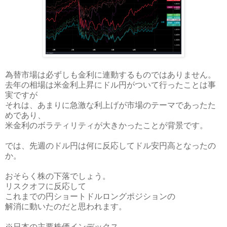
為替市場は必ずしも金利に連動するものではありません。
去年の相場は米金利上昇にドル円がついて行ったことは事
実ですが
それは、あまりに急激な利上げが市場のテーマであったた
めであり、
米金利のボラティリティが大きかったことが背景です。
では、先週のドル円は何に反応してドル安円高となったの
か。
おそらく株の下落でしょう。
リスクオフに反応して
これまでの円ショートドルロングポジションの
解消に動いたのだと思われます。
※日本の主要株価インデックス