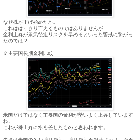
なぜ株が下げ始めたか。
これははっきり言えるものではありませんが
金利上昇が景気後退リスクを早めるといった警戒に繋がっ
たのでは？
※主要国長期金利比較
米国だけではなく主要国の金利が勢いよく上昇しています
ね。
これが株上昇に水を差したものと思われます。
先週は米国のADP雇用統計、雇用統計が発表されましたが