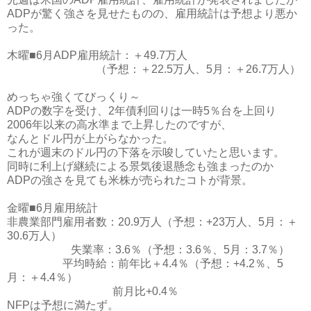
ADPが驚く強さを見せたものの、雇用統計は予想より悪か
った。
木曜■6月ADP雇用統計：＋49.7万人
（予想：＋22.5万人、5月：＋26.7万人）
めっちゃ強くてびっくり～
ADPの数字を受け、2年債利回りは一時5％台を上回り
2006年以来の高水準まで上昇したのですが、
なんとドル円が上がらなかった。
これが週末のドル円の下落を示唆していたと思います。
同時に利上げ継続による景気後退懸念も強まったのか
ADPの強さを見ても米株が売られたコトが背景。
金曜■6月雇用統計
非農業部門雇用者数：20.9万人（予想：+23万人、5月：＋
30.6万人）
失業率：3.6％（予想：3.6％、5月：3.7％）
平均時給：前年比＋4.4％（予想：+4.2％、5
月：＋4.4％）
前月比+0.4％
NFPは予想に満たず。