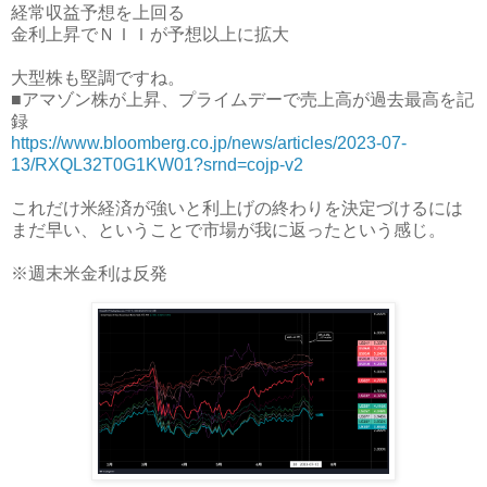
経常収益予想を上回る
金利上昇でＮＩＩが予想以上に拡大
大型株も堅調ですね。
■アマゾン株が上昇、プライムデーで売上高が過去最高を記
録
https://www.bloomberg.co.jp/news/articles/2023-07-
13/RXQL32T0G1KW01?srnd=cojp-v2
これだけ米経済が強いと利上げの終わりを決定づけるには
まだ早い、ということで市場が我に返ったという感じ。
※週末米金利は反発