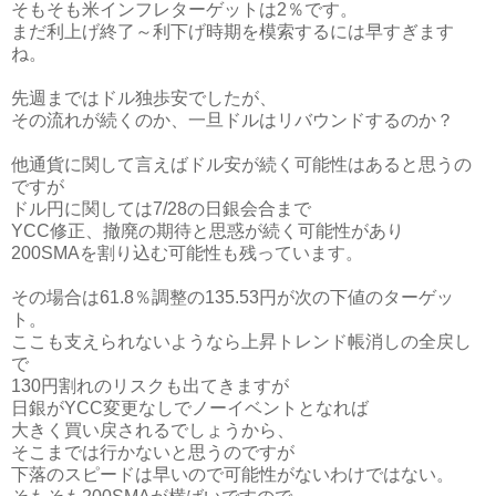
そもそも米インフレターゲットは2％です。
まだ利上げ終了～利下げ時期を模索するには早すぎます
ね。
先週まではドル独歩安でしたが、
その流れが続くのか、一旦ドルはリバウンドするのか？
他通貨に関して言えばドル安が続く可能性はあると思うの
ですが
ドル円に関しては7/28の日銀会合まで
YCC修正、撤廃の期待と思惑が続く可能性があり
200SMAを割り込む可能性も残っています。
その場合は61.8％調整の135.53円が次の下値のターゲッ
ト。
ここも支えられないようなら上昇トレンド帳消しの全戻し
で
130円割れのリスクも出てきますが
日銀がYCC変更なしでノーイベントとなれば
大きく買い戻されるでしょうから、
そこまでは行かないと思うのですが
下落のスピードは早いので可能性がないわけではない。