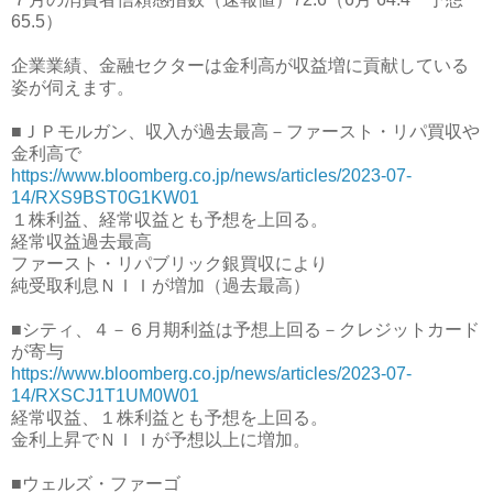
65.5）
企業業績、金融セクターは金利高が収益増に貢献している
姿が伺えます。
■ＪＰモルガン、収入が過去最高－ファースト・リパ買収や
金利高で
https://www.bloomberg.co.jp/news/articles/2023-07-
14/RXS9BST0G1KW01
１株利益、経常収益とも予想を上回る。
経常収益過去最高
ファースト・リパブリック銀買収により
純受取利息ＮＩＩが増加（過去最高）
■シティ、４－６月期利益は予想上回る－クレジットカード
が寄与
https://www.bloomberg.co.jp/news/articles/2023-07-
14/RXSCJ1T1UM0W01
経常収益、１株利益とも予想を上回る。
金利上昇でＮＩＩが予想以上に増加。
■ウェルズ・ファーゴ