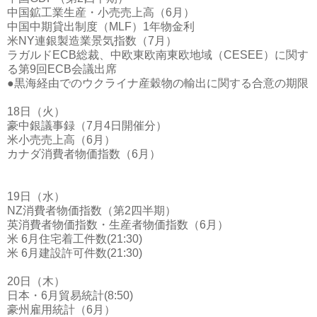
中国鉱工業生産・小売売上高（6月）
中国中期貸出制度（MLF）1年物金利
米NY連銀製造業景気指数（7月）
ラガルドECB総裁、中欧東欧南東欧地域（CESEE）に関す
る第9回ECB会議出席
●黒海経由でのウクライナ産穀物の輸出に関する合意の期限
18日（火）
豪中銀議事録（7月4日開催分）
米小売売上高（6月）
カナダ消費者物価指数（6月）
19日（水）
NZ消費者物価指数（第2四半期）
英消費者物価指数・生産者物価指数（6月）
米 6月住宅着工件数(21:30)
米 6月建設許可件数(21:30)
20日（木）
日本・6月貿易統計(8:50)
豪州雇用統計（6月）