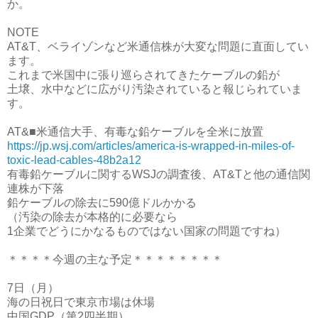
か。
NOTE
AT&T、ベライゾンなど米通信株が大変な問題に直面してい
ます。
これまで米国中に張り巡らされてきたケーブルの鉛が
土壌、水中などに広がり汚染されていると報じられていま
す。
AT&■米通信大手、有毒な鉛ケーブルを全米に放置
https://jp.wsj.com/articles/america-is-wrapped-in-miles-of-
toxic-lead-cables-48b2a12
有毒鉛ケーブルに関するWSJの調査後、AT&Tと他の通信関
連株が下落
鉛ケーブルの除去に590億ドルかかる
（汚染の除去が本格的に必要なら
1企業でどうにかなるものではない国家の問題ですね）
＊＊＊＊今週の主な予定＊＊＊＊＊＊＊＊
7日（月）
海の日祝日で東京市場は休場
中国GDP（第2四半期）