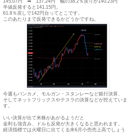
145.07円 ➡ 137.24円 幅の38.2％戻りが140.23円
半値反発すると141.15円。
61.8％戻しで142円台ってとこです。
このあたりまで反発できるかどうかですね。
今週もバンカメ、モルガン・スタンレーなど銀行決算、
そしてネットフリックスやテスラの決算などが控えていま
す。
いい決算が出て米株があがるようだと
金利も強含み、ドルも反発が大きくなると思われます。
経済指標では火曜日に出てくる米6月小売売上高でしょう