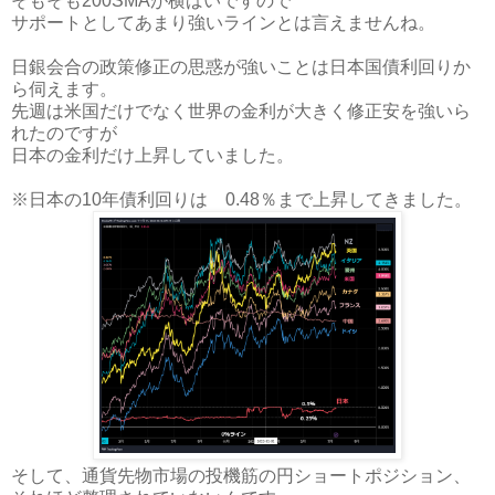
そもそも200SMAが横ばいですので
サポートとしてあまり強いラインとは言えませんね。
日銀会合の政策修正の思惑が強いことは日本国債利回りか
ら伺えます。
先週は米国だけでなく世界の金利が大きく修正安を強いら
れたのですが
日本の金利だけ上昇していました。
※日本の10年債利回りは 0.48％まで上昇してきました。
そして、通貨先物市場の投機筋の円ショートポジション、