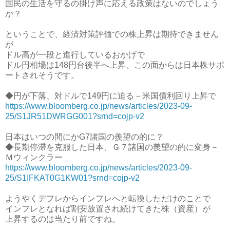
国民の生活を守るの掛け声に応える政策はないのでしょう
か？
ということで、経済対策評価での株上昇は期待できません
が
ドル高が一段と進行しているおかげで
ドル円相場は148円台後半へ上昇、この面からは日本株サポ
ートされそうです。
◆円が下落、対ドルで149円に迫る－米国債利回り上昇で
https://www.bloomberg.co.jp/news/articles/2023-09-
25/S1JR51DWRGG001?srnd=cojp-v2
日本はいつの間にかG7諸国の羨望の的に？
◆長期停滞を克服した日本、Ｇ７諸国の羨望の的に変身－
Ｍウィンクラー
https://www.bloomberg.co.jp/news/articles/2023-09-
25/S1IFKAT0G1KW01?srnd=cojp-v2
ようやくデフレからインフレへと転換しただけのことで
インフレとなれば割安放置され続けてきた株（資産）が
上昇するのは当たり前ですね。