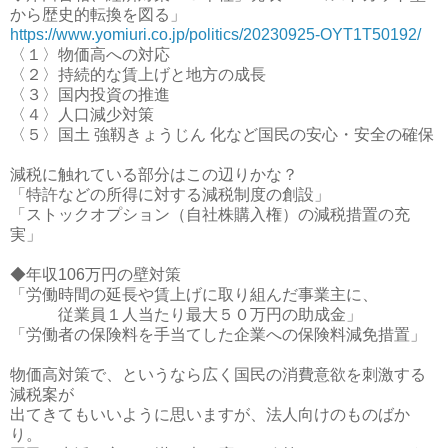
から歴史的転換を図る」
https://www.yomiuri.co.jp/politics/20230925-OYT1T50192/
〈１〉物価高への対応
〈２〉持続的な賃上げと地方の成長
〈３〉国内投資の推進
〈４〉人口減少対策
〈５〉国土 強靱きょうじん 化など国民の安心・安全の確保
減税に触れている部分はこの辺りかな？
「特許などの所得に対する減税制度の創設」
「ストックオプション（自社株購入権）の減税措置の充
実」
◆年収106万円の壁対策
「労働時間の延長や賃上げに取り組んだ事業主に、
従業員１人当たり最大５０万円の助成金」
「労働者の保険料を手当てした企業への保険料減免措置」
物価高対策で、というなら広く国民の消費意欲を刺激する
減税案が
出てきてもいいように思いますが、法人向けのものばか
り。