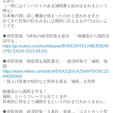
もあり
（一部にはインパクトのある減税案も組み込まれるという
噂も）
日本株の買い戻し機運が強まったのかと思われますが
出てきた対策の柱をみるには期待に応えるものではないよ
うです。
◆岸田首相、5本柱の経済対策を提示 「物価高から国民生
活守る」
https://jp.reuters.com/world/japan/BVRD2NYFLVM6JE6DW
LPELSX2AI-2023-09-25/
◆岸田首相「税収増を国民還元」 経済対策で「減税」強
調
https://www.nikkei.com/article/DGXZQOUA25A6F0V20C23
A9000000/
・賃上げ促進や特許など所得を巡る「減税」を列挙
物価高から国民を守る！
減税、というフレーズも出てくる中、
具体的に何をどう減税するというのかまだわかりません。
◆岸田首相、経済対策「５本柱」発表…「コストカット型