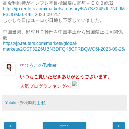
高金利維持がインフレ率目標回帰に寄与＝ＥＣＢ総裁
https://jp.reuters.com/markets/treasury/KA7SZ24I5JL7NFJM
F3OGMZ6K4E-
2023-09-25/
しかし今日はユーロが日通し下落していました。
中国当局、野村ＨＤ幹部を中国本土から出国禁止に＝関係
筋
https://jp.reuters.com/markets/global-
markets/2GST32Z6UBN3DFQK6CFRBQWC6I-2023-09-25/
☞
ひろこのTwitter
いつもご覧いただきありがとうございます。
人気ブログランキングへ
Yutaker
投稿時刻
1:44
‹
›
ホーム