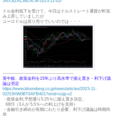
3NX3IZAL3BL4CM-2023-11-02/
ドル金利低下を受けて、今日はドルストレート通貨が軒並
み上昇していましたが
ユーロドルは戻り売りでいいのでは・・・
-------------------------------------------------------
英中銀、政策金利を15年ぶり高水準で据え置き－利下げ議
論は否定
https://www.bloomberg.co.jp/news/articles/2023-11-
02/S3HW0BT0AFB401?srnd=cojp-v2
・政策金利,予想通り5.25％に据え置き決定。
6対3（3人が 5.5％への利上げを支持）
・金融引き締めが長期にわたり必要、利下げ議論は時期尚
早