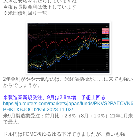
大きな安堵をもたらしていますね。
今夜も長期金利は低下しています。
※米国債利回り一覧
2年金利がやや元気なのは、米経済指標がここに来ても強い
からでしょうか。
米製造業新規受注、9月は2.8％増 予想上回る
https://jp.reuters.com/markets/japan/funds/PKVS2PAECVN6
PHKLXBJOCJ2K5I-2023-11-02/
米9月製造業受注：前月比＋2.8％（8月＋1.0％）21年1月来
で最大。
ドル円はFOMC後ゆるゆる下げてきましたが、買いも強