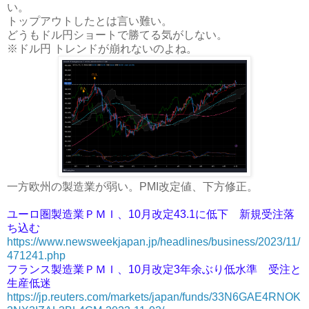
い。
トップアウトしたとは言い難い。
どうもドル円ショートで勝てる気がしない。
※ドル円 トレンドが崩れないのよね。
一方欧州の製造業が弱い。PMI改定値、下方修正。
ユーロ圏製造業ＰＭＩ、10月改定43.1に低下 新規受注落
ち込む
https://www.newsweekjapan.jp/headlines/business/2023/11/
471241.php
フランス製造業ＰＭＩ、10月改定3年余ぶり低水準 受注と
生産低迷
https://jp.reuters.com/markets/japan/funds/33N6GAE4RNOK