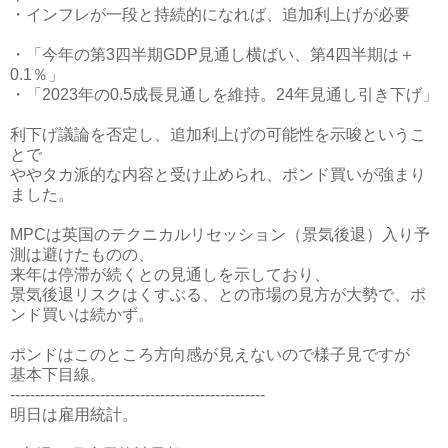
・インフレが一段と持続的になれば、追加利上げが必要
・「今年の第3四半期GDP見通し横ばい、第4四半期は＋
0.1％」
・「2023年の0.5成長見通しを維持。24年見通し引き下げ」
利下げ議論を否定し、追加利上げの可能性を示唆というこ
とで
ややタカ派的な内容と受け止められ、ポンド買いが強まり
ました。
MPCは英国のテクニカルリセッション（景気後退）入り予
測は避けたものの、
来年は停滞が続くとの見通しを示しており、
景気後退リスクはくすぶる、との市場の見方が大勢で、ポ
ンド買いは続かず。
ポンドはこのところ方向感が見えないので様子見ですが
基本下目線。
---------------------------------------------------
明日は雇用統計。