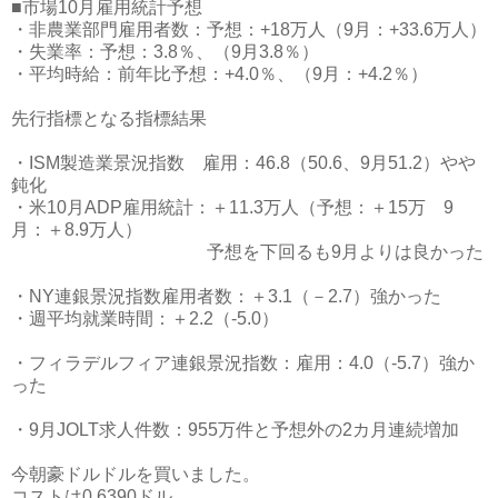
■市場10月雇用統計予想
・非農業部門雇用者数：予想：+18万人（9月：+33.6万人）
・失業率：予想：3.8％、（9月3.8％）
・平均時給：前年比予想：+4.0％、（9月：+4.2％）
先行指標となる指標結果
・ISM製造業景況指数 雇用：46.8（50.6、9月51.2）やや
鈍化
・米10月ADP雇用統計：＋11.3万人（予想：＋15万 9
月：＋8.9万人）
予想を下回るも9月よりは良かった
・NY連銀景況指数雇用者数：＋3.1（－2.7）強かった
・週平均就業時間：＋2.2（‐5.0）
・フィラデルフィア連銀景況指数：雇用：4.0（-5.7）強か
った
・9月JOLT求人件数：955万件と予想外の2カ月連続増加
今朝豪ドルドルを買いました。
コストは0.6390ドル