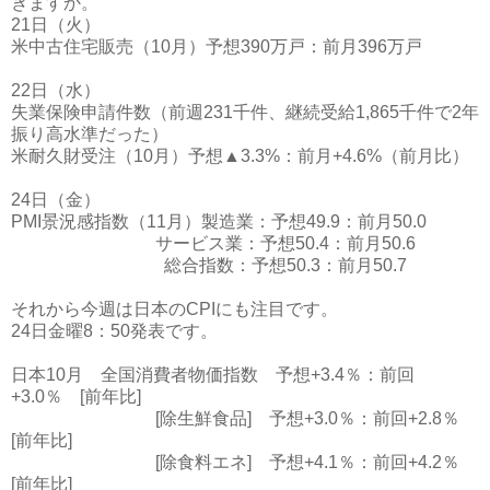
きますか。
21日（火）
米中古住宅販売（10月）予想390万戸：前月396万戸
22日（水）
失業保険申請件数（前週231千件、継続受給1,865千件で2年
振り高水準だった）
米耐久財受注（10月）予想▲3.3%：前月+4.6%（前月比）
24日（金）
PMI景況感指数（11月）製造業：予想49.9：前月50.0
サービス業：予想50.4：前月50.6
総合指数：予想50.3：前月50.7
それから今週は日本のCPIにも注目です。
24日金曜8：50発表です。
日本10月 全国消費者物価指数 予想+3.4％：前回
+3.0％ [前年比]
[除生鮮食品] 予想+3.0％：前回+2.8％
[前年比]
[除食料エネ] 予想+4.1％：前回+4.2％
[前年比]