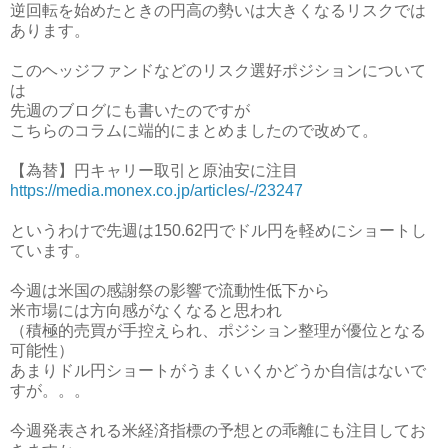
逆回転を始めたときの円高の勢いは大きくなるリスクでは
あります。
このヘッジファンドなどのリスク選好ポジションについて
は
先週のブログにも書いたのですが
こちらのコラムに端的にまとめましたので改めて。
【為替】円キャリー取引と原油安に注目
https://media.monex.co.jp/articles/-/23247
というわけで先週は150.62円でドル円を軽めにショートし
ています。
今週は米国の感謝祭の影響で流動性低下から
米市場には方向感がなくなると思われ
（積極的売買が手控えられ、ポジション整理が優位となる
可能性）
あまりドル円ショートがうまくいくかどうか自信はないで
すが。。。
今週発表される米経済指標の予想との乖離にも注目してお