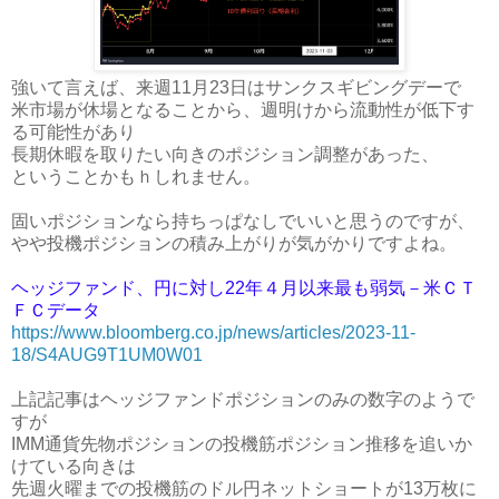
強いて言えば、来週11月23日はサンクスギビングデーで
米市場が休場となることから、週明けから流動性が低下す
る可能性があり
長期休暇を取りたい向きのポジション調整があった、
ということかもｈしれません。
固いポジションなら持ちっぱなしでいいと思うのですが、
やや投機ポジションの積み上がりが気がかりですよね。
ヘッジファンド、円に対し22年４月以来最も弱気－米ＣＴ
ＦＣデータ
https://www.bloomberg.co.jp/news/articles/2023-11-
18/S4AUG9T1UM0W01
上記記事はヘッジファンドポジションのみの数字のようで
すが
IMM通貨先物ポジションの投機筋ポジション推移を追いか
けている向きは
先週火曜までの投機筋のドル円ネットショートが13万枚に