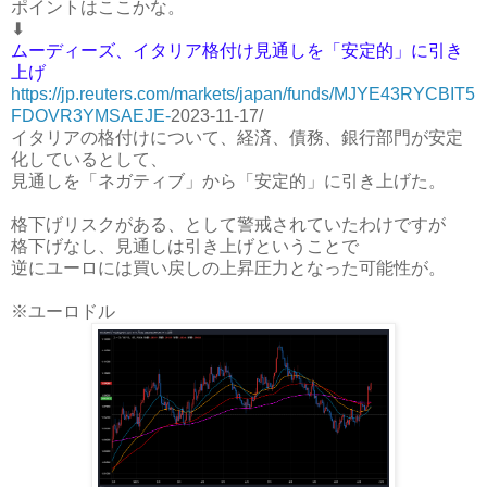
ポイントはここかな。
⬇
ムーディーズ、イタリア格付け見通しを「安定的」に引き
上げ
https://jp.reuters.com/markets/japan/funds/MJYE43RYCBIT5
FDOVR3YMSAEJE-
2023-11-17/
イタリアの格付けについて、経済、債務、銀行部門が安定
化しているとして、
見通しを「ネガティブ」から「安定的」に引き上げた。
格下げリスクがある、として警戒されていたわけですが
格下げなし、見通しは引き上げということで
逆にユーロには買い戻しの上昇圧力となった可能性が。
※ユーロドル