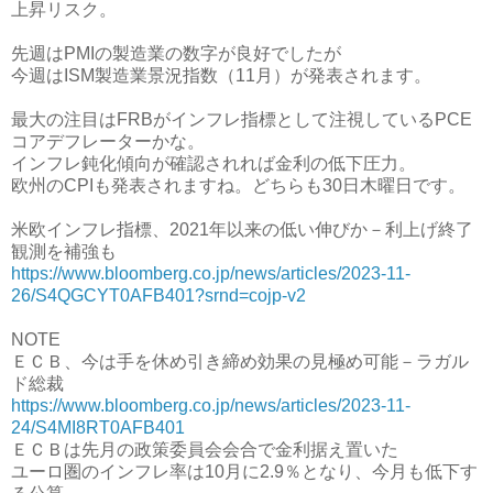
上昇リスク。
先週はPMIの製造業の数字が良好でしたが
今週はISM製造業景況指数（11月）が発表されます。
最大の注目はFRBがインフレ指標として注視しているPCE
コアデフレーターかな。
インフレ鈍化傾向が確認されれば金利の低下圧力。
欧州のCPIも発表されますね。どちらも30日木曜日です。
米欧インフレ指標、2021年以来の低い伸びか－利上げ終了
観測を補強も
https://www.bloomberg.co.jp/news/articles/2023-11-
26/S4QGCYT0AFB401?srnd=cojp-v2
NOTE
ＥＣＢ、今は手を休め引き締め効果の見極め可能－ラガル
ド総裁
https://www.bloomberg.co.jp/news/articles/2023-11-
24/S4MI8RT0AFB401
ＥＣＢは先月の政策委員会会合で金利据え置いた
ユーロ圏のインフレ率は10月に2.9％となり、今月も低下す