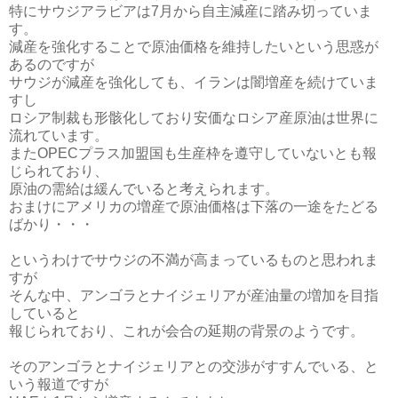
特にサウジアラビアは7月から自主減産に踏み切っていま
す。
減産を強化することで原油価格を維持したいという思惑が
あるのですが
サウジが減産を強化しても、イランは闇増産を続けていま
すし
ロシア制裁も形骸化しており安価なロシア産原油は世界に
流れています。
またOPECプラス加盟国も生産枠を遵守していないとも報
じられており、
原油の需給は緩んでいると考えられます。
おまけにアメリカの増産で原油価格は下落の一途をたどる
ばかり・・・
というわけでサウジの不満が高まっているものと思われま
すが
そんな中、アンゴラとナイジェリアが産油量の増加を目指
していると
報じられており、これが会合の延期の背景のようです。
そのアンゴラとナイジェリアとの交渉がすすんでいる、と
いう報道ですが