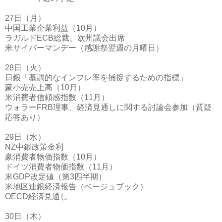
27日（月）
中国工業企業利益（10月）
ラガルドECB総裁、欧州議会出席
米サイバーマンデー（感謝祭翌週の月曜日）
28日（火）
日銀「基調的なインフレ率を捕捉するための指標」
豪小売売上高（10月）
米消費者信頼感指数（11月）
ウォラーFRB理事、経済見通しに関する討論会参加（質疑
応答あり）
29日（水）
NZ中銀政策金利
豪消費者物価指数（10月）
ドイツ消費者物価指数（11月）
米GDP改定値（第3四半期）
米地区連銀経済報告（ベージュブック）
OECD経済見通し
30日（木）