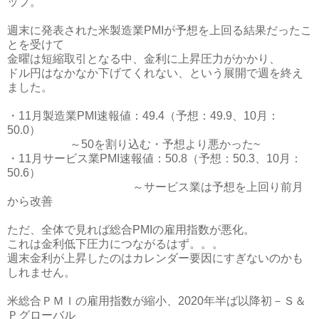
ップ。
週末に発表された米製造業PMIが予想を上回る結果だったこ
とを受けて
金曜は短縮取引となる中、金利に上昇圧力がかかり、
ドル円はなかなか下げてくれない、という展開で週を終え
ました。
・11月製造業PMI速報値：49.4（予想：49.9、10月：
50.0）
～50を割り込む・予想より悪かった~
・11月サービス業PMI速報値：50.8（予想：50.3、10月：
50.6）
～サービス業は予想を上回り前月
から改善
ただ、全体で見れば総合PMIの雇用指数が悪化。
これは金利低下圧力につながるはず。。。
週末金利が上昇したのはカレンダー要因にすぎないのかも
しれません。
米総合ＰＭＩの雇用指数が縮小、2020年半ば以降初－Ｓ＆
Ｐグローバル