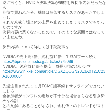
逆に言うと、NVIDIA決算決算が期待を裏切る内容だったな
ら
期待で買われた分、株価は急落するリスクがあったでしょ
うし、
それが米株市場全体の上昇を止めてしまうリスクでもあっ
たのですが
決算内容は悪くなかったので、そのような展開とはなって
いませんね。
決算内容について詳しくは下記記事を
NVIDIAの売上高3倍、純利益14倍 生成AIブーム続く
https://jbpress.ismedia.jp/articles/-/78089
NVIDIA、純利益14倍も株安 成長期待のジレンマ
https://www.nikkei.com/article/DGXZQOGN2313A0T21C23
A1000000/
先週注目された１１月FOMC議事録もサプライズではない
にしろ
全参加者がインフレの進展が不十分な場合さらなる引き締
めを検討
との見解にあることが示され、金利低下のトレンドがスト