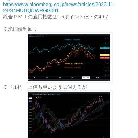
https://www.bloomberg.co.jp/news/articles/2023-11-
24/S4MUDQDWRGG001
総合ＰＭＩの雇用指数は1.6ポイント低下の49.7
※米国債利回り
※ドル円 上値も重いように伺えるが