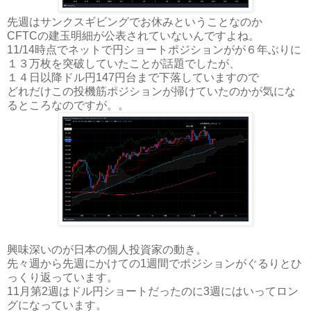
先週はサンクスギビングでお休みということなのか
CFTCの建玉明細が公表されていないんですよね。
11/14時点でネットで円ショートポジションがが６年ぶりに
１３万枚を突破していたことが話題でしたが、
１４日以降ドル円147円台まで下落していますので
どれだけこの投機筋ポジションが掃けていたのかが気にな
るところなのですが。。
興味深いのが日本の個人投資家の動き。
先々週から先週にかけての1週間でポジションがぐるりとひ
っくり返っています。
11月第2週はドル円ショートだったのに3週にはいってロン
グになっています。