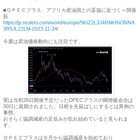
■ＯＰＥＣプラス、アフリカ産油国との妥協に近づく＝関係
筋
https://jp.reuters.com/world/europe/5KIZ2L3J4RMHNONNA
3R5JL22LM-2023-11-24/
今週は原油価格動向にも注目です。
実は当初26日開催予定だったOPECプラスの閣僚級会合は
30日に延期されました。日程を先延ばしにするとは異例の
事態。
おそらく協調減産の足並みが乱れ始めていると見られま
す。
ＯＰＥＣプラスは６月から協調減産を始めており