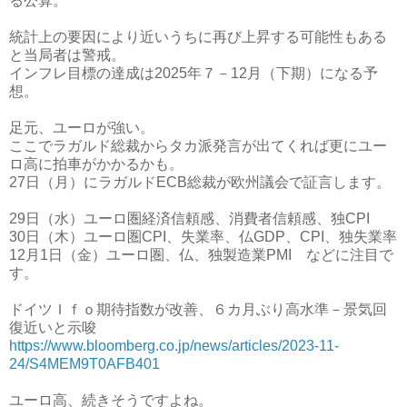
る公算。
統計上の要因により近いうちに再び上昇する可能性もある
と当局者は警戒。
インフレ目標の達成は2025年７－12月（下期）になる予
想。
足元、ユーロが強い。
ここでラガルド総裁からタカ派発言が出てくれば更にユー
ロ高に拍車がかかるかも。
27日（月）にラガルドECB総裁が欧州議会で証言します。
29日（水）ユーロ圏経済信頼感、消費者信頼感、独CPI
30日（木）ユーロ圏CPI、失業率、仏GDP、CPI、独失業率
12月1日（金）ユーロ圏、仏、独製造業PMI などに注目で
す。
ドイツＩｆｏ期待指数が改善、６カ月ぶり高水準－景気回
復近いと示唆
https://www.bloomberg.co.jp/news/articles/2023-11-
24/S4MEM9T0AFB401
ユーロ高、続きそうですよね。