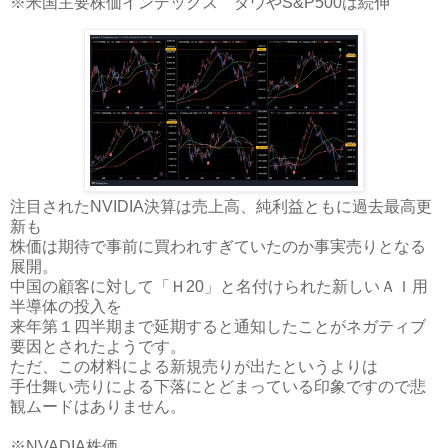
※米国主要株価インデックス ダウやS&P500は続伸
注目されたNVIDIA決算は売上高、純利益ともに過去最高更
新も
株価は期待で事前に買われすぎていたのか事実売りとなる
展開。
中国の顧客に対して「Ｈ20」と名付けられた新しいＡＩ用
半導体の投入を
来年第１四半期まで延期すると通知したことがネガティブ
要因とされたようです。
ただ、この材料による新規売りが出たというよりは
手仕舞い売りによる下落にとどまっている印象ですので悲
観ムードはありません。
※NVADIA株価