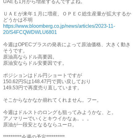
UAEも1月から増産するんですよね。
ＵＡＥが来年１月に増産、ＯＰＥＣ総生産量が拡大するか
どうかは不明
https://www.bloomberg.co.jp/news/articles/2023-11-
20/S4FCQWDWLU6801
今週はOPECプラスの発表によって原油価格、大きく動き
そうです。
原油高ならドル高要因。
原油安ならドル安要因です。
ポジションはドル円ショートですが
150.62円Sは148.47円で買い戻しており
149.53円で再度売り直しています。
そこからなかなか崩れてくれません。フー。
今週はドルストのロングも狙ってみようかな、と。
アノマリーでいくとキウイかなぁ。。。
原油が一段安となるならユーロ。
**********今週の予定**********