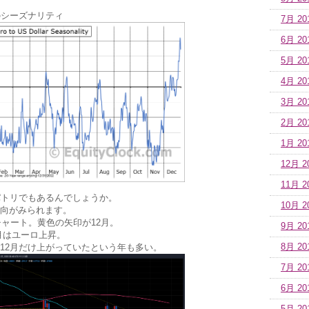
のシーズナリティ
7月 20
6月 20
5月 20
4月 20
3月 20
2月 20
1月 20
12月 2
11月 2
パトリでもあるんでしょうか。
10月 2
向がみられます。
チャート。黄色の矢印が12月。
9月 20
2月はユーロ上昇。
8月 20
12月だけ上がっていたという年も多い。
7月 20
6月 20