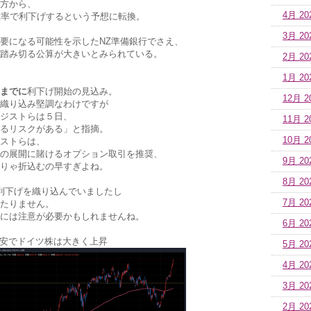
方から、
4月 20
確率で利下げするという予想に転換。
3月 20
要になる可能性を示したNZ準備銀行でさえ、
踏み切る公算が大きいとみられている。
2月 20
1月 20
までに
利下げ開始の見込み。
12月 2
織り込み堅調なわけですが
ジストらは５日、
11月 2
るリスクがある」と指摘。
10月 2
ストらは、
の展開に賭けるオプション取引を推奨、
9月 20
りゃ折込むの早すぎよね。
8月 20
利下げを織り込んでいましたし
7月 20
たりません。
には注意が必要かもしれませんね。
6月 20
ロ安でドイツ株は大きく上昇
5月 20
4月 20
3月 20
2月 20