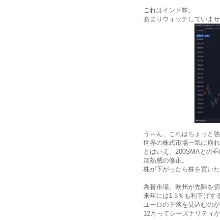
これはインド株。
あまりウォッチしていませ
う～ん、これはちょっと強
世界の株式市場一気に崩れ
とはいえ、200SMAとの
加熱感の修正。
株が下がったら株を買いた
為替市場、欧州が先陣を切
来年には1.5％も利下げ
ユーロの下落を見込むのが
12月ってシーズナリティ