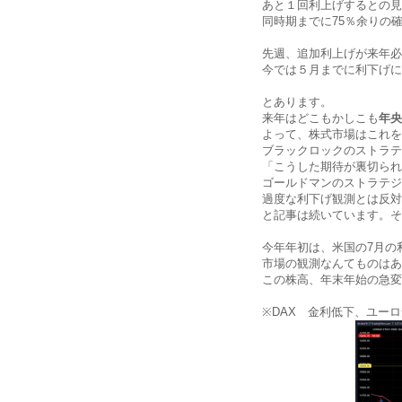
あと１回利上げするとの見
同時期までに75％余りの
先週、追加利上げが来年必
今では５月までに利下げに
とあります。
来年はどこもかしこも
年央
よって、株式市場はこれを
ブラックロックのストラテ
「こうした期待が裏切られ
ゴールドマンのストラテジ
過度な利下げ観測とは反対
と記事は続いています。そ
今年年初は、米国の7月の
市場の観測なんてものはあ
この株高、年末年始の急変
※DAX 金利低下、ユー