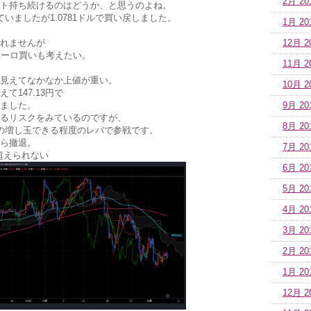
2月 20
ト持ち続けるのはどうか、と思うのよね。
っていましたが1.0781ドルで買い戻しました。
1月 20
れませんが
12月 2
ユーロ買いも考えたい。
11月 2
見えてなかなか上値が重い。
10月 2
て147.13円で
ました。
9月 20
上がるリスクをみているのですが、
8月 20
の増し玉できる程度のレバで参戦です。
たら撤退。
7月 20
超えられない
6月 20
5月 20
4月 20
3月 20
2月 20
1月 20
12月 2