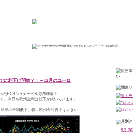
ひろこの“ボラタイル”な日々
フリーアナウンサー大橋ひろこのFXソロジー「ここだけの話」
2023年12月7日木曜日
でに利下げ開始？！～12月のユーロ
ったECBシュナーベル専務理事の
く、今日も欧州金利は低下が続いています。
 世界の金利低下、特に欧州金利低下は大きい
8月 20