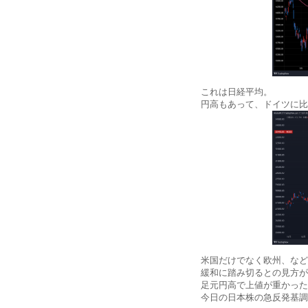
これは日経平均。
円高もあって、ドイツに比
米国だけでなく欧州、など
緩和に踏み切るとの見方が
足元円高で上値が重かった
今日の日本株の急反発基調