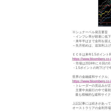
※シュナーベル発言要旨
・インフレ率が顕著に低下
・来年半ばまで金利を据え
～先月初めは、追加利上げ
ＥＣＢは来年1.5ポイン
https://www.bloomberg.co
・市場は2024年に６回の
・1.5ポイントの利下げで
世界の金融緩和サイクル、
https://www.bloomberg.co
・トレーダーの見込みが正
主要中央銀行の中で最初
最も積極的な緩和サイク
上記記事には続きがあって
オーストラリアの金利市場