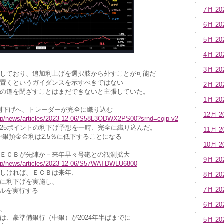
7月 20
6月 20
5月 20
4月 20
3月 20
しており、追加利上げを選択肢から外すことが可能だ
置くというガイダンスを示すべきではない
2月 20
の道を閉ざすことはまだできないと主張していた。
1月 20
ト利下げへ、トレーダーが完全に織り込む
12月 2
.jp/news/articles/2023-12-06/S58L3ODWX2PS00?srnd=cojp-v2
0.25ポイントの利下げ予想を一時、完全に織り込んだ。
11月 2
中銀預金金利は2.5％に低下することになる
10月 2
ＥＣＢが先陣か－来年早々号砲との観測拡大
9月 20
.jp/news/articles/2023-12-06/S57WATDWLU6800
しければ、ＥＣＢは来年、
8月 20
に利下げを実施し、
7月 20
ルを実行する
6月 20
、
は、豪準備銀行（中銀）が2024年半ばまでに
5月 20