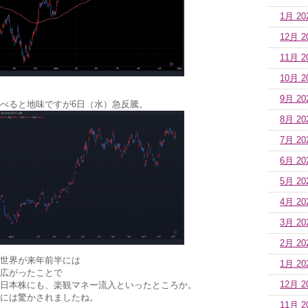
1月 20
12月 2
11月 2
10月 2
9月 20
べると地味ですが6日（水）急反騰。
8月 20
7月 20
6月 20
5月 20
4月 20
3月 20
2月 20
世界が来年前半には
1月 20
広がったことで
12月 2
日本株にも、楽観マネー流入といったところか。
には驚かされましたね。
11月 2