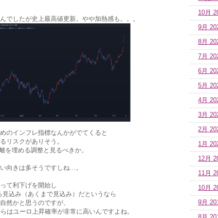
10月 2
んでしたが史上最高値更新。やや加熱感も。。。
9月 20
8月 20
7月 20
6月 20
5月 20
4月 20
3月 20
2月 20
めのインフレ指標なんかがでてくると
るリスクがありそう。
1月 20
乖離を埋める調整と見るべきか。
12月 2
い向きは多そうですしね…。
11月 2
って利下げを開始し
10月 2
する見込み（あくまで見込み）だというなら
9月 20
自然かと思うのですが、
からはユーロ上昇確率が非常に高いんですよね。
8月 20