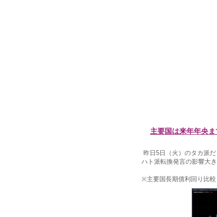
主要国は来年年央ま
昨日5日（火）のタカ派だ
ハト派転換発言の影響大き
※主要国長期債利回り比較