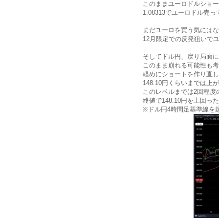
このままユーロドルショー
1.08313でユーロドル売
まだユーロを買う気にはな
12月限定での反発狙いで
そしてドル円、戻り局面に
このまま崩れる可能性も考え
軽めにショートを作り直し
148.10円くらいまでは
このレベルまでは2回程度
終値で148.10円を上回っ
※ドル円4時間足基準線を