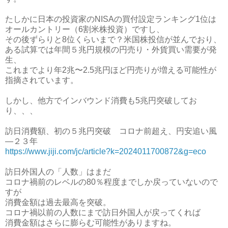
たしかに日本の投資家のNISAの買付設定ランキング1位は
オールカントリー（6割米株投資）ですし、
その後ずらりと8位くらいまで？米国株投信が並んでおり、
ある試算では年間５兆円規模の円売り・外貨買い需要が発
生、
これまでより年2兆〜2.5兆円ほど円売りが増える可能性が
指摘されています。
しかし、他方でインバウンド消費も5兆円突破してお
り、、、
訪日消費額、初の５兆円突破 コロナ前超え、円安追い風
―２３年
https://www.jiji.com/jc/article?k=2024011700872&g=eco
訪日外国人の「人数」はまだ
コロナ禍前のレベルの80％程度までしか戻っていないので
すが
消費金額は過去最高を突破。
コロナ禍以前の人数にまで訪日外国人が戻ってくれば
消費金額はさらに膨らむ可能性がありますね。