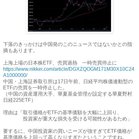
下落のきっかけは中国発のこのニュースではないかとの指
摘もあります。
上海上場の日本株ETF、売買過熱 一時売買停止に
https://www.nikkei.com/article/DGXZQOGM171M30X10C24
A1000000/
中国・上海証券取引所は17日午前、日経平均株価連動型の
ETFの売買を一時停止した。
（中国の資産運用大手、華夏基金管理が設定する華夏野村
日経225ETF）
理由は「取引価格がETFの基準価額を大幅に上回り、
投資家が重大な損失を受ける可能性があるため」
要するに、中国投資家の買いニーズが強すぎてETF価格が
基準価格を上回って高くなりすぎたということですね。