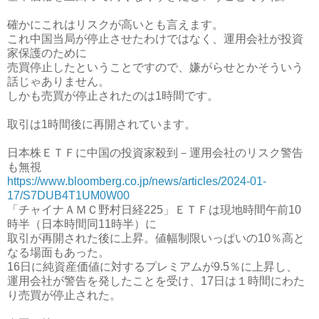
確かにこれはリスクが高いとも言えます。
これ中国当局が停止させたわけではなく、運用会社が投資
家保護のために
売買停止したということですので、嫌がらせとかそういう
話じゃありません。
しかも売買が停止されたのは1時間です。
取引は1時間後に再開されています。
日本株ＥＴＦに中国の投資家殺到－運用会社のリスク警告
も無視
https://www.bloomberg.co.jp/news/articles/2024-01-
17/S7DUB4T1UM0W00
「チャイナＡＭＣ野村日経225」ＥＴＦは現地時間午前10
時半（日本時間同11時半）に
取引が再開された後に上昇。値幅制限いっぱいの10％高と
なる場面もあった。
16日に純資産価値に対するプレミアムが9.5％に上昇し、
運用会社が警告を発したことを受け、17日は１時間にわた
り売買が停止された。