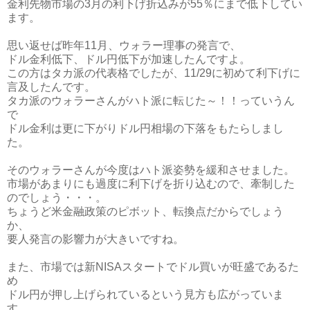
金利先物市場の3月の利下げ折込みが55％にまで低下してい
ます。
思い返せば昨年11月、ウォラー理事の発言で、
ドル金利低下、ドル円低下が加速したんですよ。
この方はタカ派の代表格でしたが、11/29に初めて利下げに
言及したんです。
タカ派のウォラーさんがハト派に転じた～！！っていうん
で
ドル金利は更に下がりドル円相場の下落をもたらしまし
た。
そのウォラーさんが今度はハト派姿勢を緩和させました。
市場があまりにも過度に利下げを折り込むので、牽制した
のでしょう・・・。
ちょうど米金融政策のピボット、転換点だからでしょう
か、
要人発言の影響力が大きいですね。
また、市場では新NISAスタートでドル買いが旺盛であるた
め
ドル円が押し上げられているという見方も広がっていま
す。