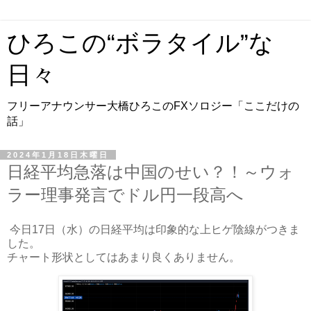
ひろこの“ボラタイル”な
日々
フリーアナウンサー大橋ひろこのFXソロジー「ここだけの
話」
2024年1月18日木曜日
日経平均急落は中国のせい？！～ウォ
ラー理事発言でドル円一段高へ
今日17日（水）の日経平均は印象的な上ヒゲ陰線がつきま
した。
チャート形状としてはあまり良くありません。