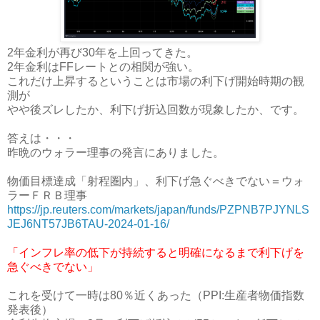
2年金利が再び30年を上回ってきた。
2年金利はFFレートとの相関が強い。
これだけ上昇するということは市場の利下げ開始時期の観
測が
やや後ズレしたか、利下げ折込回数が現象したか、です。
答えは・・・
昨晩のウォラー理事の発言にありました。
物価目標達成「射程圏内」、利下げ急ぐべきでない＝ウォ
ラーＦＲＢ理事
https://jp.reuters.com/markets/japan/funds/PZPNB7PJYNLS
JEJ6NT57JB6TAU-2024-01-16/
「インフレ率の低下が持続すると明確になるまで利下げを
急ぐべきでない」
これを受けて一時は80％近くあった（PPI:生産者物価指数
発表後）